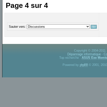
Page
4
sur
4
Sauter vers:
Copyright © 2004-2011.
Dépannage informatique
-
Co
Top recherche :
ASUS Eee
Memte
Powered by
phpBB
© 2001, 2010