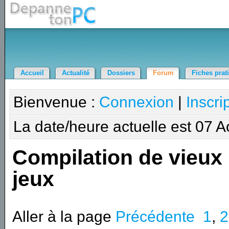
Accueil
Actualité
Dossiers
Forum
Fiches prat
Bienvenue :
Connexion
|
Inscri
La date/heure actuelle est 07 
Compilation de vieux
jeux
Aller à la page
Précédente
1
,
2