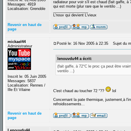
radiateur pour voir s'il est chaud (fait gaffe, 
Messages: 4919
qui est morte (plur rare que le ventilo ...)
Localisation: Grenoble
_________________
L'nouv qui devient L'vieux
Revenir en haut de
page
mickael44
Posté le: 16 Nov 2005 à 22:35
Sujet du m
Administrateur
lenouvdu44 a écrit:
(fait gaffe, à 72°C le proc ça peut être vraim
ventilo ...)
Inscrit le: 05 Juin 2005
Messages: 5837
Localisation: Rennes /
Ille Et Vilaine
C'est chaud au toucher 72 °??
lol
Concernant la pate thermique, justement,à l'i
refroidissements...
Revenir en haut de
page
Lenouvdu44