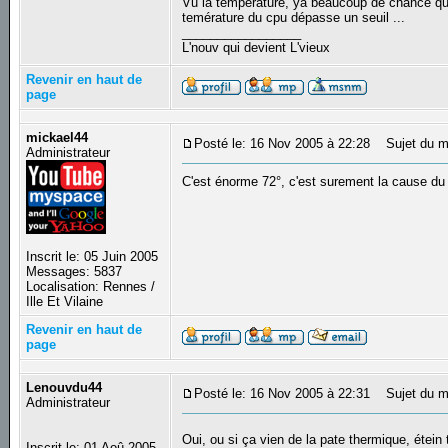
Vu la température, ya beaucoup de chance que 
temérature du cpu dépasse un seuil ...
_________________
L'nouv qui devient L'vieux
Revenir en haut de
page
mickael44
Posté le: 16 Nov 2005 à 22:28
Sujet du m
Administrateur
C'est énorme 72°, c'est surement la cause du pr
Inscrit le: 05 Juin 2005
Messages: 5837
Localisation: Rennes /
Ille Et Vilaine
Revenir en haut de
page
Lenouvdu44
Posté le: 16 Nov 2005 à 22:31
Sujet du m
Administrateur
Oui, ou si ça vien de la pate thermique, étein
Inscrit le: 01 Aoû 2005