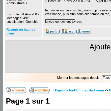
Posté le: 16 Nov 2005 à 22:41
Sujet du m
Administrateur
Incriminer oui, je suis dac, mais c' plus rarem
était bonne, puis d'un coup elle tombe en rad, 
Inscrit le: 01 Aoû 2005
_________________
Messages: 4919
L'nouv qui devient L'vieux
Localisation: Grenoble
Revenir en haut de
page
Ajoute
Montrer les messages depuis:
DepanneTonPC Index du Forum
->
D
Page
1
sur
1