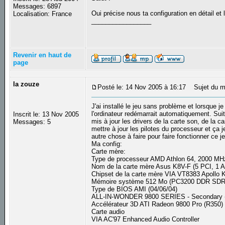
Messages: 6897
Oui précise nous ta configuration en détail et
Localisation: France
_________________
Revenir en haut de
page
la zouze
Posté le: 14 Nov 2005 à 16:17
Sujet du m
J'ai installé le jeu sans problème et lorsque 
l'ordinateur redémarrait automatiquement. Suit
Inscrit le: 13 Nov 2005
mis à jour les drivers de la carte son, de la c
Messages: 5
mettre à jour les pilotes du processeur et ça je
autre chose à faire pour faire fonctionner ce je
Ma config:
Carte mère:
Type de processeur AMD Athlon 64, 2000 MHz
Nom de la carte mère Asus K8V-F (5 PCI, 1
Chipset de la carte mère VIA VT8383 Apoll
Mémoire système 512 Mo (PC3200 DDR SD
Type de BIOS AMI (04/06/04)
ALL-IN-WONDER 9800 SERIES - Secondary 
Accélérateur 3D ATI Radeon 9800 Pro (R350)
Carte audio
VIA AC'97 Enhanced Audio Controller