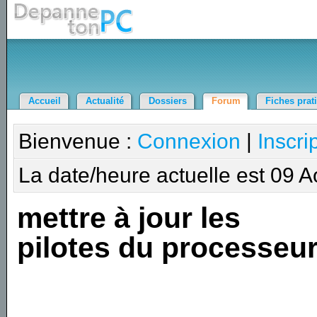
Accueil
Actualité
Dossiers
Forum
Fiches prat
Bienvenue :
Connexion
|
Inscri
La date/heure actuelle est 09 
mettre à jour les
pilotes du processeu