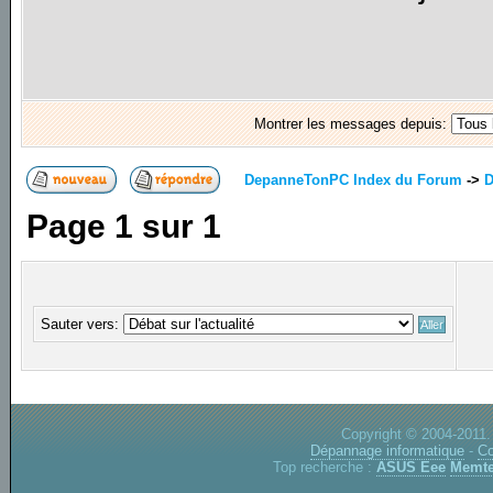
Montrer les messages depuis:
DepanneTonPC Index du Forum
->
D
Page
1
sur
1
Sauter vers:
Copyright © 2004-2011.
Dépannage informatique
-
Co
Top recherche :
ASUS Eee
Memte