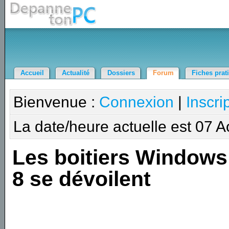
Accueil
Actualité
Dossiers
Forum
Fiches prat
Bienvenue :
Connexion
|
Inscri
La date/heure actuelle est 07 
Les boitiers Windows
8 se dévoilent