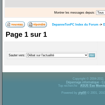
Montrer les messages depuis:
DepanneTonPC Index du Forum
->
D
Page
1
sur
1
Sauter vers:
Copyright © 2004-2011.
Dépannage informatique
-
Co
Top recherche :
ASUS Eee
Memte
Powered by
phpBB
© 2001, 2010