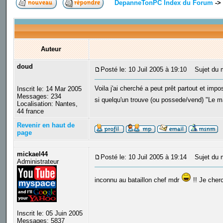
DepanneTonPC Index du Forum
->
Auteur
doud
Posté le: 10 Juil 2005 à 19:10
Sujet du m
Voila j'ai cherché a peut prêt partout et im
Inscrit le: 14 Mar 2005
Messages: 234
si quelqu'un trouve (ou possede/vend) "Le 
Localisation: Nantes,
44 france
Revenir en haut de
page
mickael44
Posté le: 10 Juil 2005 à 19:14
Sujet du 
Administrateur
inconnu au bataillon chef mdr
!! Je cher
Inscrit le: 05 Juin 2005
Messages: 5837