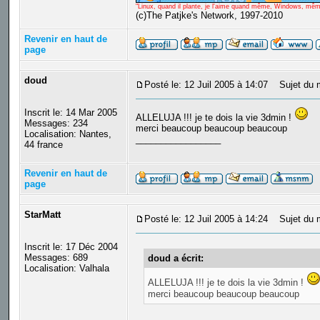
"Linux, quand il plante, je l'aime quand même, Windows, même q
(c)The Patjke's Network, 1997-2010
Revenir en haut de
page
doud
Posté le: 12 Juil 2005 à 14:07
Sujet du 
Inscrit le: 14 Mar 2005
ALLELUJA !!! je te dois la vie 3dmin !
Messages: 234
merci beaucoup beaucoup beaucoup
Localisation: Nantes,
_________________
44 france
Revenir en haut de
page
StarMatt
Posté le: 12 Juil 2005 à 14:24
Sujet du 
Inscrit le: 17 Déc 2004
Messages: 689
doud a écrit:
Localisation: Valhala
ALLELUJA !!! je te dois la vie 3dmin !
merci beaucoup beaucoup beaucoup