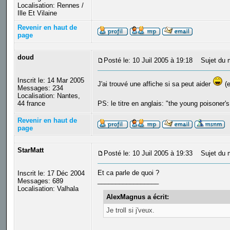
Localisation: Rennes /
Ille Et Vilaine
Revenir en haut de
page
doud
Posté le: 10 Juil 2005 à 19:18
Sujet du 
Inscrit le: 14 Mar 2005
J'ai trouvé une affiche si sa peut aider
(e
Messages: 234
Localisation: Nantes,
44 france
PS: le titre en anglais: "the young poisoner'
Revenir en haut de
page
StarMatt
Posté le: 10 Juil 2005 à 19:33
Sujet du 
Et ca parle de quoi ?
Inscrit le: 17 Déc 2004
_________________
Messages: 689
Localisation: Valhala
AlexMagnus a écrit:
Je troll si j'veux.