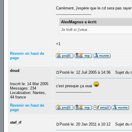
Carrément, j'espère que le cd sera pas rayer 
_________________
AlexMagnus a écrit:
Je troll si j'veux.
+1
Revenir en haut de
page
doud
Posté le: 12 Juil 2005 à 14:36
Sujet du 
Inscrit le: 14 Mar 2005
c'est presque ça ouai
Messages: 234
_________________
Localisation: Nantes,
44 france
Revenir en haut de
page
stef_rf
Posté le: 20 Jan 2011 à 10:12
Sujet du 