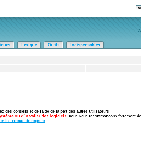
A
tiques
Lexique
Outils
Indispensables
 des conseils et de l'aide de la part des autres utilisateurs
ystème ou d'installer des logiciels,
nous vous recommandons fortement d
er les erreurs de registre
.