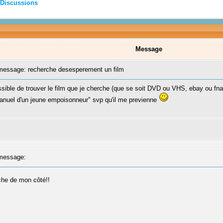
Discussions
Message
essage: recherche desesperement un film
possible de trouver le film que je cherche (que se soit DVD ou VHS, ebay ou fn
manuel d'un jeune empoisonneur" svp qu'il me previenne
message:
che de mon côté!!