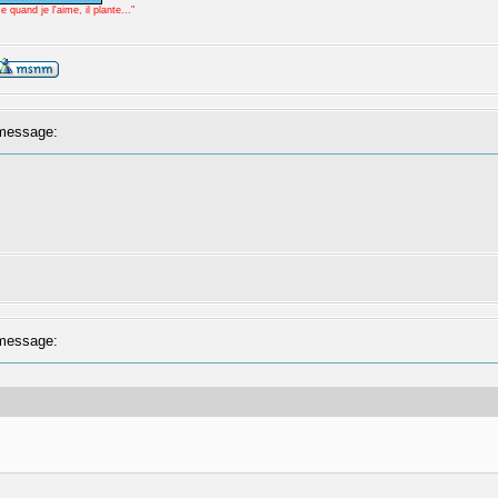
uand je l'aime, il plante..."
message:
message: