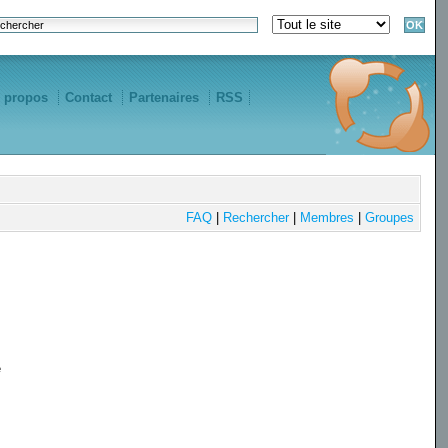
 propos
Contact
Partenaires
RSS
FAQ
|
Rechercher
|
Membres
|
Groupes
e