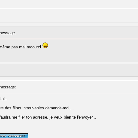
message:
 même pas mal racourci
message:
tot...
ore des films introuvables demande-moi,...
faudra me filer ton adresse, je veux bien te l'envoyer...