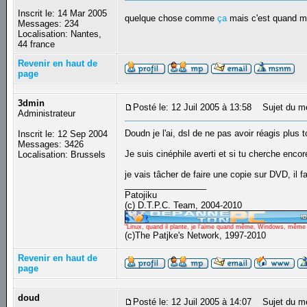
Inscrit le: 14 Mar 2005
quelque chose comme
ça
mais c'est quand m
Messages: 234
Localisation: Nantes,
44 france
Revenir en haut de
page
3dmin
Posté le: 12 Juil 2005 à 13:58
Sujet du m
Administrateur
Doudn je l'ai, dsl de ne pas avoir réagis plus to
Inscrit le: 12 Sep 2004
Messages: 3426
Je suis cinéphile averti et si tu cherche enco
Localisation: Brussels
je vais tâcher de faire une copie sur DVD, il f
_________________
Patojiku
(c) D.T.P.C. Team, 2004-2010
"Linux, quand il plante, je l'aime quand même, Windows, même qu
(c)The Patjke's Network, 1997-2010
Revenir en haut de
page
doud
Posté le: 12 Juil 2005 à 14:07
Sujet du m