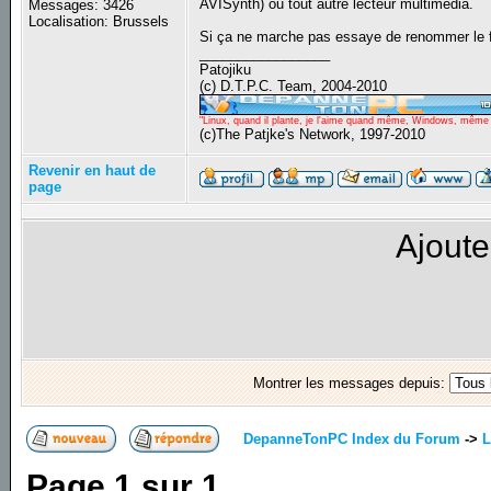
AVISynth) ou tout autre lecteur multimedia.
Messages: 3426
Localisation: Brussels
Si ça ne marche pas essaye de renommer le fichi
_________________
Patojiku
(c) D.T.P.C. Team, 2004-2010
"Linux, quand il plante, je l'aime quand même, Windows, même qu
(c)The Patjke's Network, 1997-2010
Revenir en haut de
page
Ajoute
Montrer les messages depuis:
DepanneTonPC Index du Forum
->
L
Page
1
sur
1