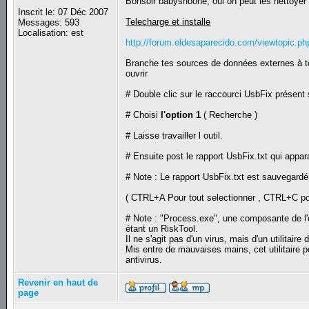
Bonsoir babyshoone, oui on peut les nettoyer
Inscrit le: 07 Déc 2007
Telecharge et installe
Messages: 593
Localisation: est
http://forum.eldesaparecido.com/viewtopic.p
Branche tes sources de données externes à ton
ouvrir
# Double clic sur le raccourci UsbFix présent s
# Choisi
l'option 1
( Recherche )
# Laisse travailler l outil.
# Ensuite post le rapport UsbFix.txt qui appara
# Note : Le rapport UsbFix.txt est sauvegardé 
( CTRL+A Pour tout selectionner , CTRL+C po
# Note : "Process.exe", une composante de l'o
étant un RiskTool.
Il ne s'agit pas d'un virus, mais d'un utilitair
Mis entre de mauvaises mains, cet utilitaire pou
antivirus.
Revenir en haut de
page