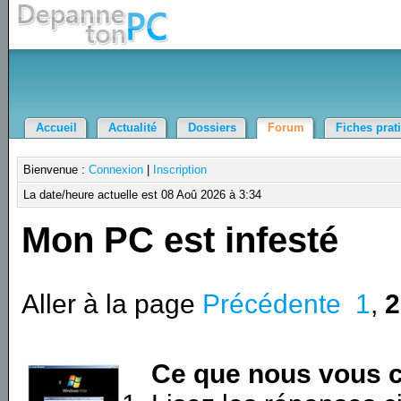
Accueil
Actualité
Dossiers
Forum
Fiches prat
Bienvenue :
Connexion
|
Inscription
La date/heure actuelle est 08 Aoû 2026 à 3:34
Mon PC est infesté
Aller à la page
Précédente
1
,
2
Ce que nous vous c