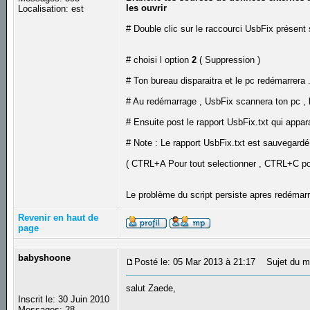
les ouvrir
Localisation: est
# Double clic sur le raccourci UsbFix présent s
# choisi l option
2
( Suppression )
# Ton bureau disparaitra et le pc redémarrera 
# Au redémarrage , UsbFix scannera ton pc , lai
# Ensuite post le rapport UsbFix.txt qui appar
# Note : Le rapport UsbFix.txt est sauvegardé 
( CTRL+A Pour tout selectionner , CTRL+C po
Le problème du script persiste apres redéma
Revenir en haut de
page
babyshoone
Posté le: 05 Mar 2013 à 21:17
Sujet du m
salut Zaede,
Inscrit le: 30 Juin 2010
Messages: 28