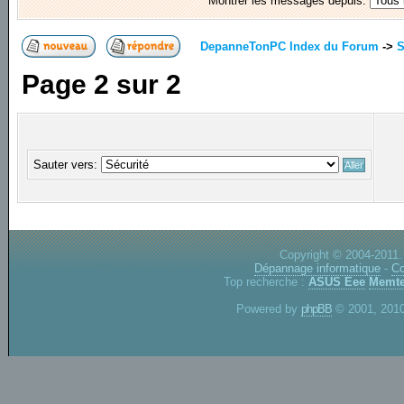
Montrer les messages depuis:
DepanneTonPC Index du Forum
->
S
Page
2
sur
2
Sauter vers:
Copyright © 2004-2011.
Dépannage informatique
-
Co
Top recherche :
ASUS Eee
Memte
Powered by
phpBB
© 2001, 2010