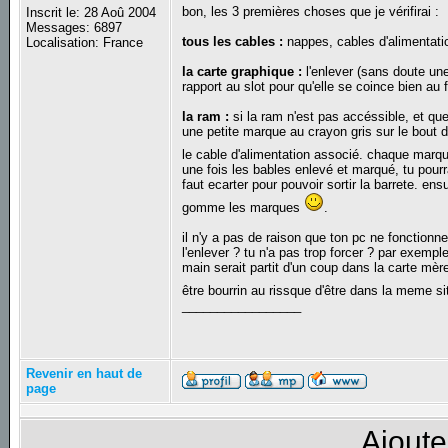
bon, les 3 premières choses que je vérifirai :
Inscrit le: 28 Aoû 2004
Messages: 6897
tous les cables :
nappes, cables d'alimentation
Localisation: France
la carte graphique :
l'enlever (sans doute un
rapport au slot pour qu'elle se coince bien a
la ram :
si la ram n'est pas accéssible, et que
une petite marque au crayon gris sur le bout d
le cable d'alimentation associé. chaque marqu
une fois les bables enlevé et marqué, tu pourra
faut ecarter pour pouvoir sortir la barrete. en
gomme les marques
.
il n'y a pas de raison que ton pc ne fonction
l'enlever ? tu n'a pas trop forcer ? par exemple,
main serait partit d'un coup dans la carte mèr
être bourrin au rissque d'être dans la meme si
_________________
Revenir en haut de
page
Ajoute