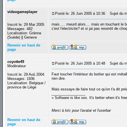
videogameplayer
Posté le: 26 Juin 2005 à 10:36
Sujet du m
mais..... meurd alors.... mais en touchant le 
Inscrit le: 29 Mar 2005
c'est l'electricite? et si jai pas resentit de c
Messages: 482
Localisation: Gränna
(Suède) || Geneve
Revenir en haut de
page
coyotte49
Posté le: 26 Juin 2005 à 10:48
Sujet du m
Modérateur
Faut toucher l'intérieur du boitier qui est méta
Inscrit le: 29 Aoû 2004
rien dire.
Messages: 1936
Localisation: Belgique /
province de Liège
Mais esssaye de faire tout ce qu'on t'a dit pr
_________________
« Software is like sex. It's better when it's fre
Merci à loïc pour l'avatar et l'userbar
Revenir en haut de
page