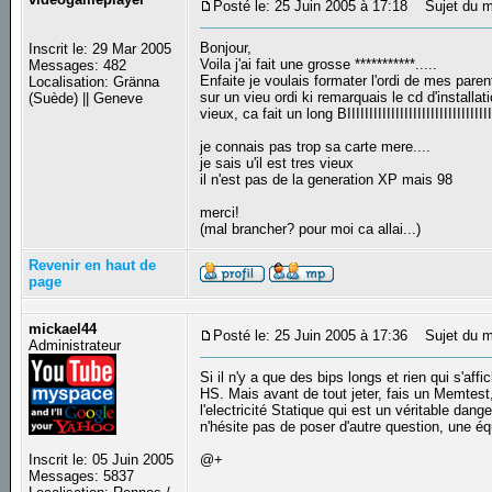
Posté le: 25 Juin 2005 à 17:18
Sujet du mes
Bonjour,
Inscrit le: 29 Mar 2005
Voila j'ai fait une grosse ***********.....
Messages: 482
Enfaite je voulais formater l'ordi de mes pare
Localisation: Gränna
sur un vieu ordi ki remarquais le cd d'installat
(Suède) || Geneve
vieux, ca fait un long BIIIIIIIIIIIIIIIIIIIIIIIIIIIIIIIII
je connais pas trop sa carte mere....
je sais u'il est tres vieux
il n'est pas de la generation XP mais 98
merci!
(mal brancher? pour moi ca allai...)
Revenir en haut de
page
mickael44
Posté le: 25 Juin 2005 à 17:36
Sujet du m
Administrateur
Si il n'y a que des bips longs et rien qui s'aff
HS. Mais avant de tout jeter, fais un Memtest,
l'electricité Statique qui est un véritable da
n'hésite pas de poser d'autre question, une équ
Inscrit le: 05 Juin 2005
@+
Messages: 5837