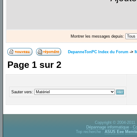
Montrer les messages depuis:
DepanneTonPC Index du Forum
->
M
Page
1
sur
2
Sauter vers:
Copyright © 2004-2011.
Dépannage informatique
-
Co
Top recherche :
ASUS Eee
Memte