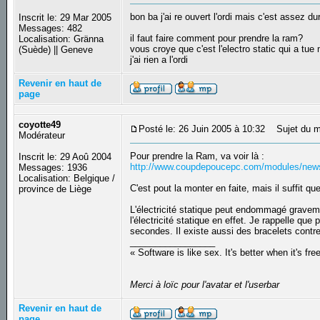
bon ba j'ai re ouvert l'ordi mais c'est assez d
Inscrit le: 29 Mar 2005
Messages: 482
il faut faire comment pour prendre la ram?
Localisation: Gränna
vous croye que c'est l'electro static qui a tue
(Suède) || Geneve
j'ai rien a l'ordi
Revenir en haut de
page
coyotte49
Posté le: 26 Juin 2005 à 10:32
Sujet du m
Modérateur
Pour prendre la Ram, va voir là :
Inscrit le: 29 Aoû 2004
http://www.coupdepoucepc.com/modules/news/
Messages: 1936
Localisation: Belgique /
C'est pout la monter en faite, mais il suffit qu
province de Liège
L'électricité statique peut endommagé gravemen
l'électricité statique en effet. Je rappelle que
secondes. Il existe aussi des bracelets contre l
_________________
« Software is like sex. It's better when it's fre
Merci à loïc pour l'avatar et l'userbar
Revenir en haut de
page