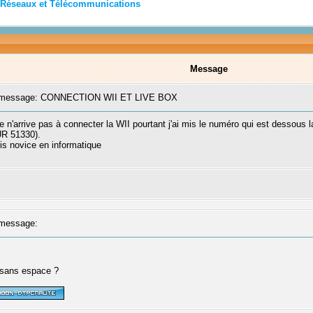
Réseaux et Télécommunications
Message
message: CONNECTION WII ET LIVE BOX
arrive pas à connecter la WII pourtant j'ai mis le numéro qui est dessous la 
UR 51330).
uis novice en informatique
message:
 sans espace ?