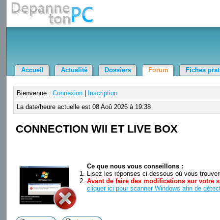
Accueil
Actualité
Dossiers
Forum
Fiches pra
Bienvenue :
Connexion
|
Inscription
La date/heure actuelle est 08 Aoû 2026 à 19:38
CONNECTION WII ET LIVE BOX
Ce que nous vous conseillons :
Lisez les réponses ci-dessous où vous trouverez
Avant de faire des modifications sur votre s
cliquer ici pour scanner Windows afin de détect