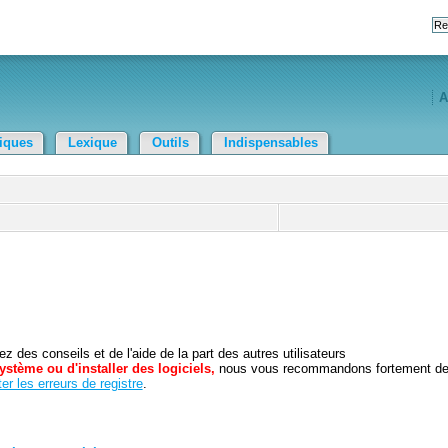
A
tiques
Lexique
Outils
Indispensables
 des conseils et de l'aide de la part des autres utilisateurs
ystème ou d'installer des logiciels,
nous vous recommandons fortement d
er les erreurs de registre
.