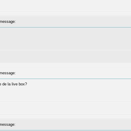
message:
message:
e de la live box?
message: