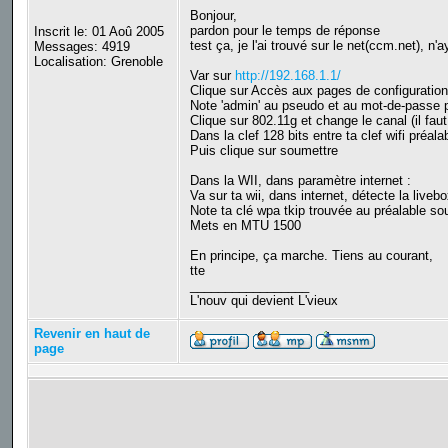
Bonjour,
pardon pour le temps de réponse
Inscrit le: 01 Aoû 2005
test ça, je l'ai trouvé sur le net(ccm.net), n'
Messages: 4919
Localisation: Grenoble
Var sur
http://192.168.1.1/
Clique sur Accès aux pages de configuration
Note 'admin' au pseudo et au mot-de-passe p
Clique sur 802.11g et change le canal (il fau
Dans la clef 128 bits entre ta clef wifi préa
Puis clique sur soumettre
Dans la WII, dans paramètre internet :
Va sur ta wii, dans internet, détecte la liveb
Note ta clé wpa tkip trouvée au préalable sou
Mets en MTU 1500
En principe, ça marche. Tiens au courant,
tte
_________________
L'nouv qui devient L'vieux
Revenir en haut de
page