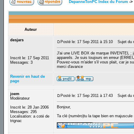
DepanneTonPC Index du Forum
->
Auteur
desjars
Posté le: 17 Sep 2011 à 15:10
Sujet du 
J'ai une LIVE BOX de marque INVENTEL ; je n'
appareils. Je suis toujours en erreur (ERRE
Inscrit le: 17 Sep 2011
Pouvez-vous m'aider s'il vous plait, car je s
Messages: 3
merci d'avance
Revenir en haut de
page
joem
Posté le: 17 Sep 2011 à 17:43
Sujet du 
Modérateur
Bonjour,
Inscrit le: 28 Jan 2006
Messages: 295
Ta clé (numéro)tu la tape bien en majuscule
Localisation: a coté de
_________________
trignac