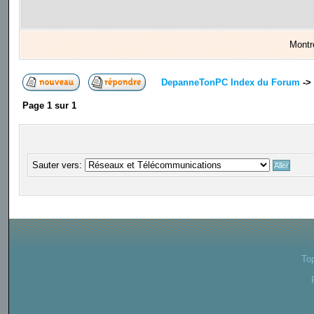
Montr
DepanneTonPC Index du Forum
->
Page
1
sur
1
Sauter vers:
To