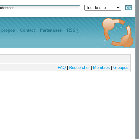
 propos
Contact
Partenaires
RSS
FAQ
|
Rechercher
|
Membres
|
Groupes
e