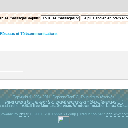
er les messages depuis:
Réseaux et Télécommunications
Copyright © 2004-2011. DepanneTonPC. Tous droits réservés.
Dépannage informatique
-
Comparatif camescope
-
Munci (asso prof.IT)
p recherche :
ASUS Eee
Memtest
Services Windows
Installer Linux
CClea
Powered by
phpBB
© 2001, 2010 phpBB Group | Traduction par :
phpBB-fr.co