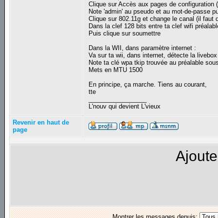
Clique sur Accès aux pages de configuration 
Note 'admin' au pseudo et au mot-de-passe pui
Clique sur 802.11g et change le canal (il faut 
Dans la clef 128 bits entre ta clef wifi préal
Puis clique sur soumettre
Dans la WII, dans paramètre internet :
Va sur ta wii, dans internet, détecte la livebox
Note ta clé wpa tkip trouvée au préalable sous
Mets en MTU 1500
En principe, ça marche. Tiens au courant,
tte
_________________
L'nouv qui devient L'vieux
Revenir en haut de
page
Ajoute
Montrer les messages depuis: