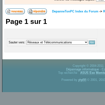
DepanneTonPC Index du Forum
->
R
Page
1
sur
1
Sauter vers:
Copyright © 2004-2011.
Dépannage informatique
-
Co
Top recherche :
ASUS Eee
Memte
Powered by
phpBB
© 2001, 2010