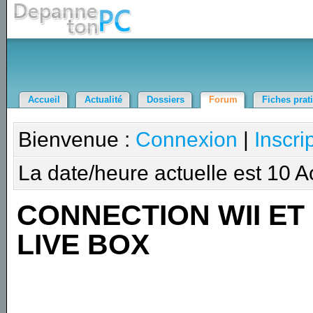
Accueil
Actualité
Dossiers
Forum
Fiches prat
Bienvenue :
Connexion
|
Inscri
La date/heure actuelle est 10 
CONNECTION WII ET
LIVE BOX