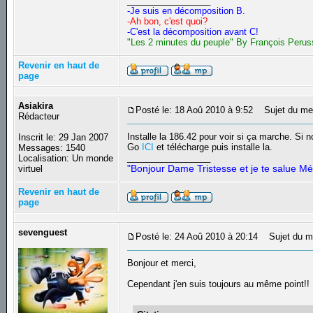
_________________
-Je suis en décomposition B.
-Ah bon, c'est quoi?
-C'est la décomposition avant C!
"Les 2 minutes du peuple" By François Perus
Revenir en haut de
page
Asiakira
Posté le: 18 Aoû 2010 à 9:52
Sujet du me
Rédacteur
Installe la 186.42 pour voir si ça marche. Si n
Inscrit le: 29 Jan 2007
Go
ICI
et télécharge puis installe la.
Messages: 1540
_________________
Localisation: Un monde
"Bonjour Dame Tristesse et je te salue Mé
virtuel
Revenir en haut de
page
sevenguest
Posté le: 24 Aoû 2010 à 20:14
Sujet du m
Bonjour et merci,
Cependant j'en suis toujours au même point!!