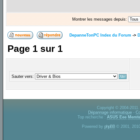
Montrer les messages depuis:
DepanneTonPC Index du Forum
->
D
Page
1
sur
1
Sauter vers:
Copyright © 2004-2011.
Dépannage informatique
-
Co
Top recherche :
ASUS Eee
Memte
Powered by
phpBB
© 2001, 2010