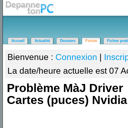
Accueil
Actualité
Dossiers
Forum
Fiches prat
Bienvenue :
Connexion
|
Inscri
La date/heure actuelle est 07 
Problème MàJ Driver
Cartes (puces) Nvidia