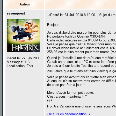
Auteur
sevenguest
Posté le: 31 Juil 2010 à 19:00
Sujet du mes
Bonjour,
Je vais d'abord dire ma config pour plus de fa
Pc portable toshiba Qosmio X300-14N
Carte vidéo intégrée nvidia 9400M G ou 2x9
Voilà je pense que c'est suffisant pour mon p
Le driver video intallé actuellement est le 186
258.96 est le plus récent pour mon matos (Ma
Quand je l'installe il me dit qu'aucun matériel
Inscrit le: 27 Fév 2006
Ca fait un an que j'ai ce PC et c'est le même p
Messages: 113
Je suis allé sur le site Toshiba a tt hazard et
Localisation: Foix
2010 alors que le miens est plus vieux que ç
Voilà je pense avoir tt dis et m'être bien expr
Aucun jeu n'a su mettre mes cartes en diffic
deux de pas être à jour!!!
Merci d'avoir lu mon petit pavé,
C'est a vous maintenant ^^,
@+
PS: A si j'ai oublié une chose, je suis sous 
_________________
-Je suis en décomposition B.