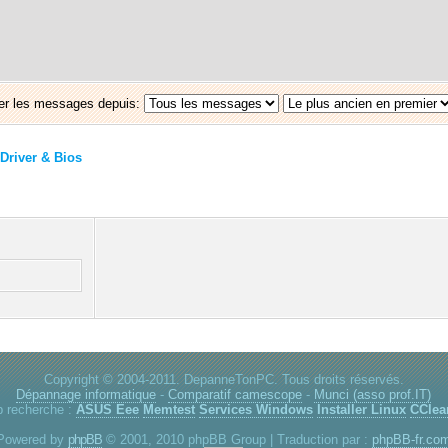
er les messages depuis:
Driver & Bios
Copyright © 2004-2011. DepanneTonPC. Tous droits réservés.
Dépannage informatique
-
Comparatif camescope
-
Munci (asso prof.IT)
p recherche :
ASUS Eee
Memtest
Services Windows
Installer Linux
CClea
Powered by
phpBB
© 2001, 2010 phpBB Group | Traduction par :
phpBB-fr.co