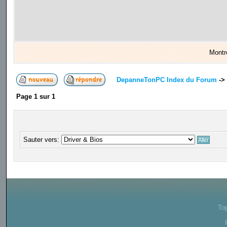
Montr
DepanneTonPC Index du Forum
->
Page
1
sur
1
Sauter vers:
To