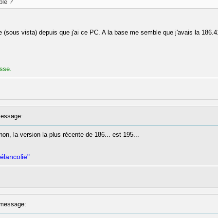
ble ?
ire (sous vista) depuis que j'ai ce PC. A la base me semble que j'avais la 186.4
sse.
essage:
non, la version la plus récente de 186... est 195...
élancolie"
message: