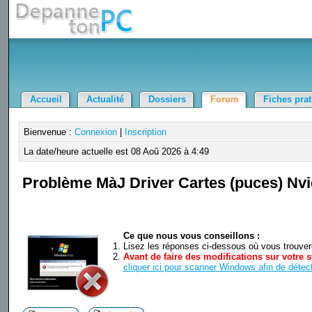
Accueil
Actualité
Dossiers
Forum
Fiches pra
Bienvenue :
Connexion
|
Inscription
La date/heure actuelle est 08 Aoû 2026 à 4:49
Problème MàJ Driver Cartes (puces) Nvi
Ce que nous vous conseillons :
Lisez les réponses ci-dessous où vous trouverez
Avant de faire des modifications sur votre s
cliquer ici pour scanner Windows afin de détect