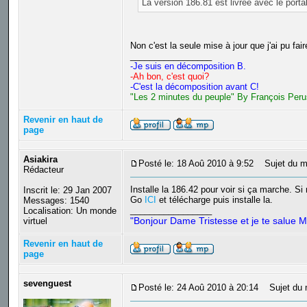
La version 186.81 est livrée avec le porta
Non c'est la seule mise à jour que j'ai pu fa
_________________
-Je suis en décomposition B.
-Ah bon, c'est quoi?
-C'est la décomposition avant C!
"Les 2 minutes du peuple" By François Peru
Revenir en haut de
page
Asiakira
Posté le: 18 Aoû 2010 à 9:52
Sujet du m
Rédacteur
Installe la 186.42 pour voir si ça marche. Si 
Inscrit le: 29 Jan 2007
Go
ICI
et télécharge puis installe la.
Messages: 1540
_________________
Localisation: Un monde
"Bonjour Dame Tristesse et je te salue M
virtuel
Revenir en haut de
page
sevenguest
Posté le: 24 Aoû 2010 à 20:14
Sujet du 