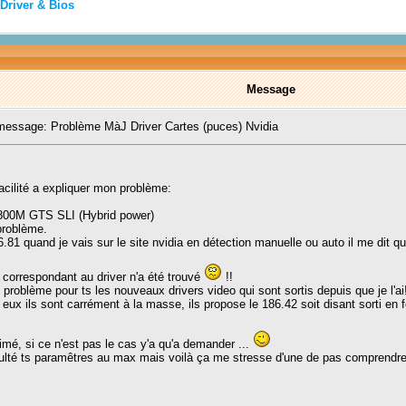
Driver & Bios
Message
essage: Problème MàJ Driver Cartes (puces) Nvidia
acilité a expliquer mon problème:
9800M GTS SLI (Hybrid power)
problème.
86.81 quand je vais sur le site nvidia en détection manuelle ou auto il me dit q
l correspondant au driver n'a été trouvé
!!
 problème pour ts les nouveaux drivers video qui sont sortis depuis que je l'ai!
et eux ils sont carrément à la masse, ils propose le 186.42 soit disant sorti en
rimé, si ce n'est pas le cas y'a qu'a demander ...
culté ts paramêtres au max mais voilà ça me stresse d'une de pas comprendre 