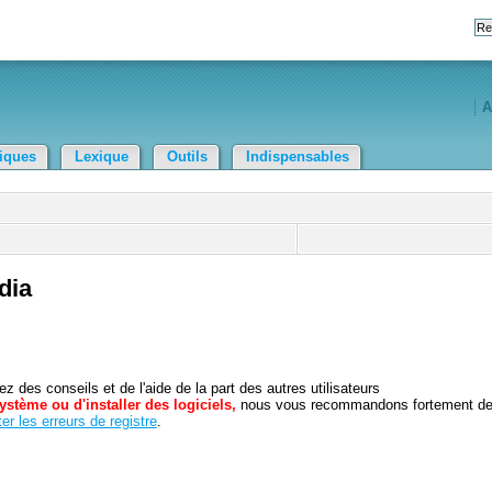
A
tiques
Lexique
Outils
Indispensables
dia
 des conseils et de l'aide de la part des autres utilisateurs
ystème ou d'installer des logiciels,
nous vous recommandons fortement d
er les erreurs de registre
.