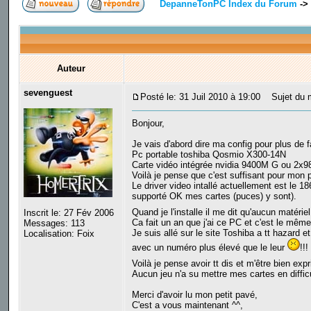
DepanneTonPC Index du Forum
->
Auteur
sevenguest
Posté le: 31 Juil 2010 à 19:00
Sujet du m
Bonjour,
Je vais d'abord dire ma config pour plus de f
Pc portable toshiba Qosmio X300-14N
Carte vidéo intégrée nvidia 9400M G ou 2x
Voilà je pense que c'est suffisant pour mon 
Le driver video intallé actuellement est le 1
supporté OK mes cartes (puces) y sont).
Quand je l'installe il me dit qu'aucun matérie
Inscrit le: 27 Fév 2006
Ca fait un an que j'ai ce PC et c'est le même
Messages: 113
Je suis allé sur le site Toshiba a tt hazard 
Localisation: Foix
avec un numéro plus élevé que le leur
!!!
Voilà je pense avoir tt dis et m'être bien exp
Aucun jeu n'a su mettre mes cartes en diffi
Merci d'avoir lu mon petit pavé,
C'est a vous maintenant ^^,