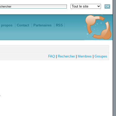
 propos
Contact
Partenaires
RSS
FAQ
|
Rechercher
|
Membres
|
Groupes
e