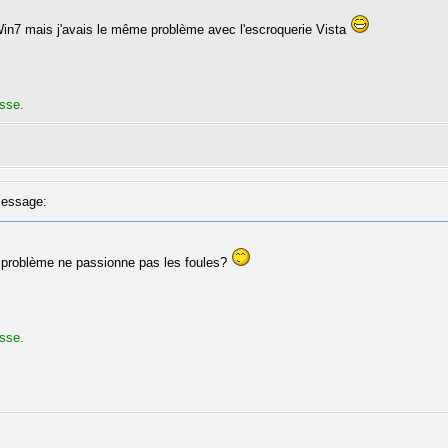
 Win7 mais j'avais le même problème avec l'escroquerie Vista
sse.
essage:
n problème ne passionne pas les foules?
sse.