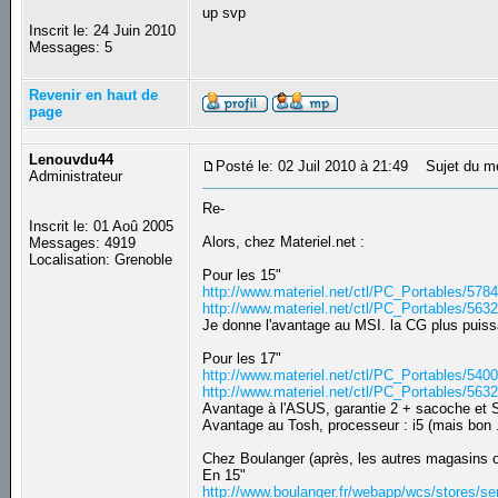
up svp
Inscrit le: 24 Juin 2010
Messages: 5
Revenir en haut de
page
Lenouvdu44
Posté le: 02 Juil 2010 à 21:49
Sujet du m
Administrateur
Re-
Inscrit le: 01 Aoû 2005
Alors, chez Materiel.net :
Messages: 4919
Localisation: Grenoble
Pour les 15"
http://www.materiel.net/ctl/PC_Portables/5
http://www.materiel.net/ctl/PC_Portables/5
Je donne l'avantage au MSI. la CG plus puiss
Pour les 17"
http://www.materiel.net/ctl/PC_Portables/540
http://www.materiel.net/ctl/PC_Portables/5
Avantage à l'ASUS, garantie 2 + sacoche et 
Avantage au Tosh, processeur : i5 (mais bon .
Chez Boulanger (après, les autres magasins on
En 15"
http://www.boulanger.fr/webapp/wcs/stores/se