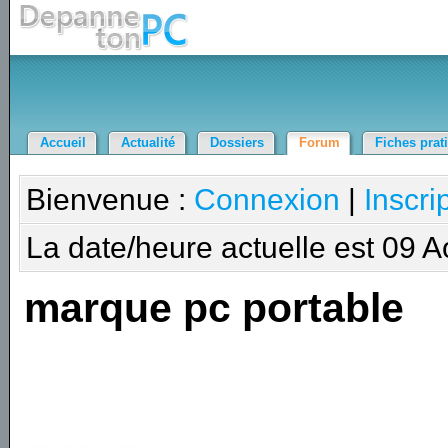
Accueil
Actualité
Dossiers
Forum
Fiches prat
Bienvenue :
Connexion
|
Inscri
La date/heure actuelle est 09 
marque pc portable