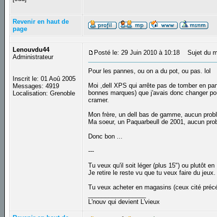
Revenir en haut de
page
Lenouvdu44
Posté le: 29 Juin 2010 à 10:18
Sujet du m
Administrateur
Pour les pannes, ou on a du pot, ou pas. lol
Inscrit le: 01 Aoû 2005
Moi ,dell XPS qui arrête pas de tomber en pan
Messages: 4919
bonnes marques) que j'avais donc changer pour
Localisation: Grenoble
cramer.
Mon frère, un dell bas de gamme, aucun prob
Ma soeur, un Paquarbeull de 2001, aucun pr
Donc bon ...
---
Tu veux qu'il soit léger (plus 15") ou plutôt en
Je retire le reste vu que tu veux faire du jeu
Tu veux acheter en magasins (ceux cité préc
_________________
L'nouv qui devient L'vieux