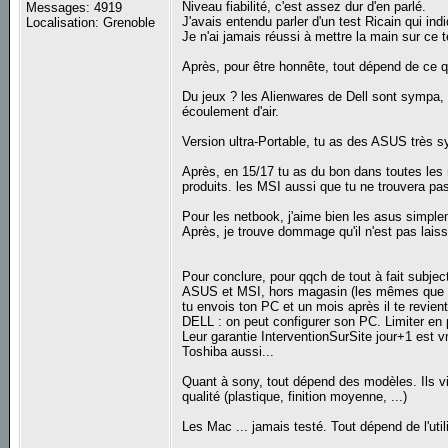
Niveau fiabilité, c'est assez dur d'en parlé.
Messages: 4919
J'avais entendu parler d'un test Ricain qui in
Localisation: Grenoble
Je n'ai jamais réussi à mettre la main sur ce t
Après, pour être honnête, tout dépend de ce qu
Du jeux ? les Alienwares de Dell sont sympa, 
écoulement d'air.
Version ultra-Portable, tu as des ASUS très
Après, en 15/17 tu as du bon dans toutes les
produits. les MSI aussi que tu ne trouvera pa
Pour les netbook, j'aime bien les asus simple
Après, je trouve dommage qu'il n'est pas lai
Pour conclure, pour qqch de tout à fait subjecti
ASUS et MSI, hors magasin (les mêmes que cit
tu envois ton PC et un mois après il te revient
DELL : on peut configurer son PC. Limiter en p
Leur garantie InterventionSurSite jour+1 est v
Toshiba aussi...
Quant à sony, tout dépend des modèles. Ils vi
qualité (plastique, finition moyenne, ...)
Les Mac ... jamais testé. Tout dépend de l'util