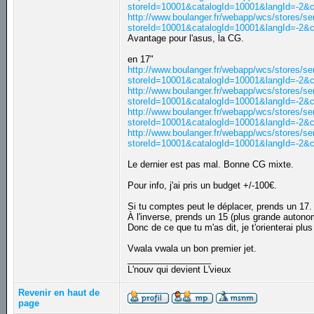
storeId=10001&catalogId=10001&langId=-2&
http://www.boulanger.fr/webapp/wcs/stores/se
storeId=10001&catalogId=10001&langId=-2&
Avantage pour l'asus, la CG.
en 17"
http://www.boulanger.fr/webapp/wcs/stores/se
storeId=10001&catalogId=10001&langId=-2&
http://www.boulanger.fr/webapp/wcs/stores/se
storeId=10001&catalogId=10001&langId=-2&
http://www.boulanger.fr/webapp/wcs/stores/se
storeId=10001&catalogId=10001&langId=-2&
http://www.boulanger.fr/webapp/wcs/stores/se
storeId=10001&catalogId=10001&langId=-2&
Le dernier est pas mal. Bonne CG mixte.
Pour info, j'ai pris un budget +/-100€.
Si tu comptes peut le déplacer, prends un 17. 
À l'inverse, prends un 15 (plus grande autono
Donc de ce que tu m'as dit, je t'orienterai plus
Vwala vwala un bon premier jet.
_________________
L'nouv qui devient L'vieux
Revenir en haut de
page