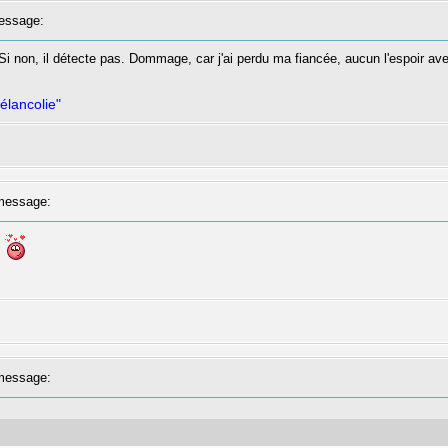
essage:
i. Si non, il détecte pas. Dommage, car j'ai perdu ma fiancée, aucun l'espoir av
élancolie"
message:
.
message: