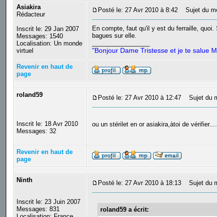
Asiakira
Posté le: 27 Avr 2010 à 8:42
Sujet du m
Rédacteur
En compte, faut qu'il y est du ferraille, quo
Inscrit le: 29 Jan 2007
bagues sur elle.
Messages: 1540
_________________
Localisation: Un monde
"Bonjour Dame Tristesse et je te salue M
virtuel
Revenir en haut de
page
roland59
Posté le: 27 Avr 2010 à 12:47
Sujet du 
Inscrit le: 18 Avr 2010
ou un stérilet en or asiakira,àtoi de vérifier...
Messages: 32
Revenir en haut de
page
Ninth
Posté le: 27 Avr 2010 à 18:13
Sujet du 
Inscrit le: 23 Juin 2007
Messages: 831
roland59 a écrit:
Localisation: France