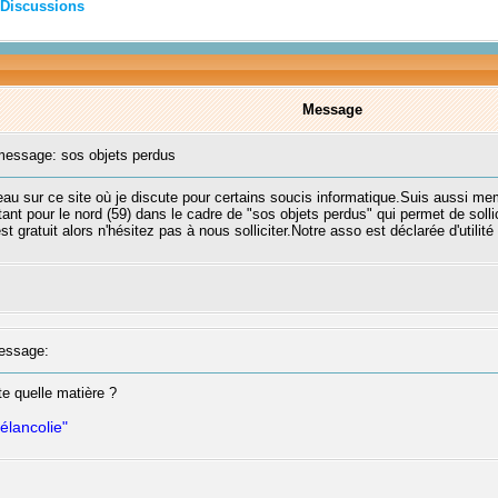
Discussions
Message
essage: sos objets perdus
 sur ce site où je discute pour certains soucis informatique.Suis aussi mem
nt pour le nord (59) dans le cadre de "sos objets perdus" qui permet de solli
t gratuit alors n'hésitez pas à nous solliciter.Notre asso est déclarée d'utilité
essage:
rte quelle matière ?
élancolie"