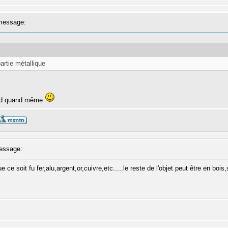
message:
artie métallique
end quand même
essage:
que ce soit fu fer,alu,argent,or,cuivre,etc.....le reste de l'objet peut être en boi