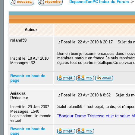
DepanneTonPC Index du Forum
->
Auteur
roland59
Posté le: 22 Avr 2010 à 20:17
Sujet du m
Bon eh bien je recommence,suis donc nouveau
membres partout en france.Je suis représenta
Inscrit le: 18 Avr 2010
égarés tout ou partie métallique.Ce service es
Messages: 32
Revenir en haut de
page
Asiakira
Posté le: 23 Avr 2010 à 8:52
Sujet du m
Rédacteur
Salut roland59 ! Tout objet, tu dis, et n'impo
Inscrit le: 29 Jan 2007
_________________
Messages: 1540
"Bonjour Dame Tristesse et je te salue M
Localisation: Un monde
virtuel
Revenir en haut de
page