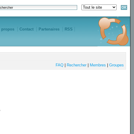
 propos
Contact
Partenaires
RSS
FAQ
|
Rechercher
|
Membres
|
Groupes
e