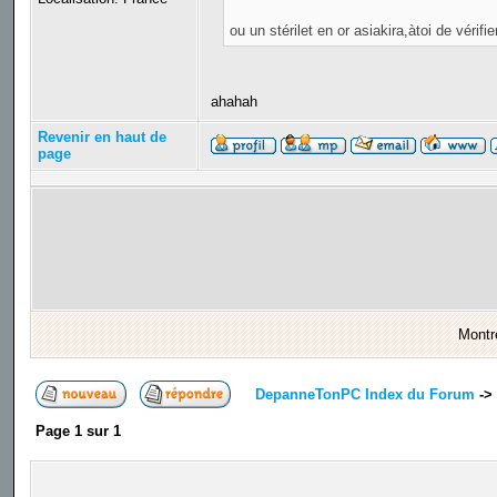
ou un stérilet en or asiakira,àtoi de vérifier
ahahah
Revenir en haut de
page
Montr
DepanneTonPC Index du Forum
->
Page
1
sur
1