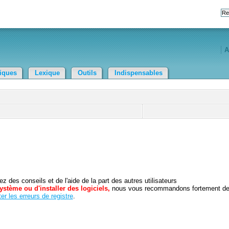
A
tiques
Lexique
Outils
Indispensables
 des conseils et de l'aide de la part des autres utilisateurs
ystème ou d'installer des logiciels,
nous vous recommandons fortement d
er les erreurs de registre
.