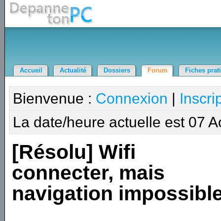
Accueil
Actualité
Dossiers
Forum
Fiches prat
Bienvenue :
Connexion
|
Inscri
La date/heure actuelle est 07 
[Résolu] Wifi
connecter, mais
navigation impossibl