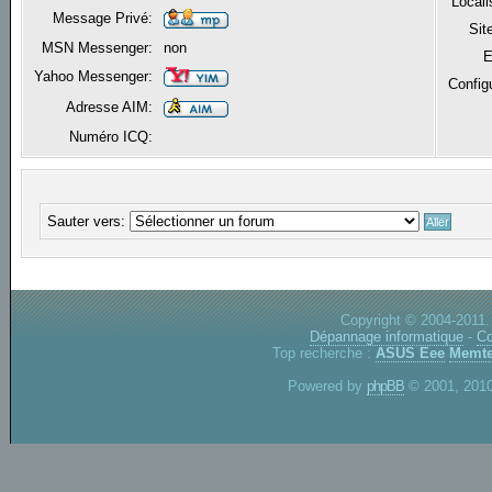
Locali
Message Privé:
Sit
MSN Messenger:
non
E
Yahoo Messenger:
Config
Adresse AIM:
Numéro ICQ:
Sauter vers:
Copyright © 2004-2011.
Dépannage informatique
-
Co
Top recherche :
ASUS Eee
Memte
Powered by
phpBB
© 2001, 2010