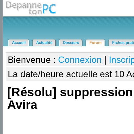
Accueil
Actualité
Dossiers
Forum
Fiches prat
Bienvenue :
Connexion
|
Inscri
La date/heure actuelle est 10 
[Résolu] suppression
Avira