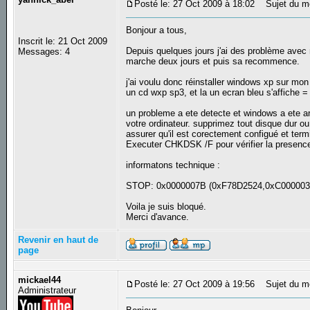
Posté le: 27 Oct 2009 à 18:02
Sujet du mes
Bonjour a tous,
Inscrit le: 21 Oct 2009
Depuis quelques jours j'ai des problème avec 
Messages: 4
marche deux jours et puis sa recommence.
j'ai voulu donc réinstaller windows xp sur mon
un cd wxp sp3, et la un ecran bleu s'affiche =
un probleme a ete detecte et windows a ete ar
votre ordinateur. supprimez tout disque dur ou
assurer qu'il est corectement configué et term
Executer CHKDSK /F pour vérifier la presenc
informatons technique :
STOP: 0x0000007B (0xF78D2524,0xC000003
Voila je suis bloqué.
Merci d'avance.
Revenir en haut de
page
mickael44
Posté le: 27 Oct 2009 à 19:56
Sujet du m
Administrateur