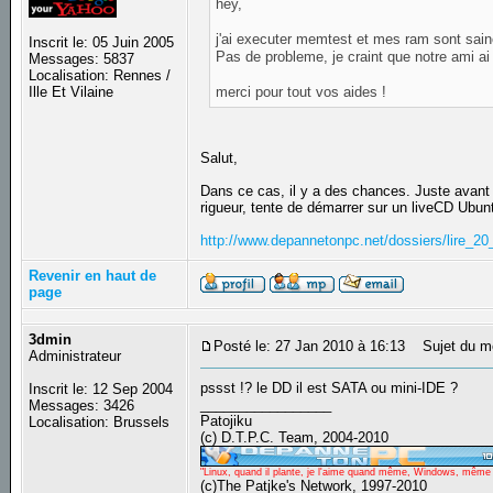
hey,
j'ai executer memtest et mes ram sont sain
Inscrit le: 05 Juin 2005
Pas de probleme, je craint que notre ami ai 
Messages: 5837
Localisation: Rennes /
merci pour tout vos aides !
Ille Et Vilaine
Salut,
Dans ce cas, il y a des chances. Juste avant d'
rigueur, tente de démarrer sur un liveCD Ubun
http://www.depannetonpc.net/dossiers/lire_20_
Revenir en haut de
page
3dmin
Posté le: 27 Jan 2010 à 16:13
Sujet du m
Administrateur
pssst !? le DD il est SATA ou mini-IDE ?
Inscrit le: 12 Sep 2004
_________________
Messages: 3426
Patojiku
Localisation: Brussels
(c) D.T.P.C. Team, 2004-2010
"Linux, quand il plante, je l'aime quand même, Windows, même qu
(c)The Patjke's Network, 1997-2010