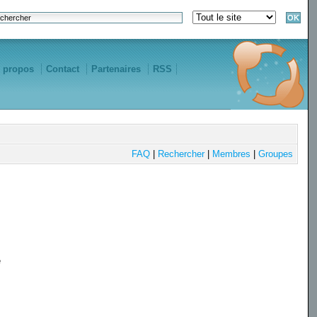
 propos
Contact
Partenaires
RSS
FAQ
|
Rechercher
|
Membres
|
Groupes
e