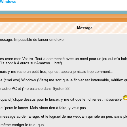
Windows
Message
ssage: Impossible de lancer cmd.exe
es avec mon Vostro. Tout a commencé avec un nocd pour un jeu qui m'a balancé
'ils sont à 4 euros sur Amazon... bref).
 mais y me reste un petit truc, qui est apparu je n'sais trop comment...
s (cmd.exe) Windows (Vista) me sort que le fichier est introuvable, vérifiez q
r un autre PC et j'me balance dans System32.
Et quand j'clique dessus pour le lancer, y me dit que le fichier est introuvable
j'peux le lancer. Mais sinon rien à faire, y veut pas.
t message au démarrage, et le logiciel de ma webcam qui râle un peu, sans pl
même corriger le truc, quoi.