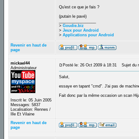
Qu'est ce que je fais ?
(putain le pavé)
_________________
>
Goudie.biz
>
Jeux pour Android
>
Applications pour Android
Revenir en haut de
page
mickael44
Posté le: 26 Oct 2009 à 18:31
Sujet du 
Administrateur
Salut,
essaye en tapant "cmd". J'ai pas de machine
Fait donc par la même occasion un scan Hijac
Inscrit le: 05 Juin 2005
Messages: 5837
Localisation: Rennes /
Ille Et Vilaine
Revenir en haut de
page