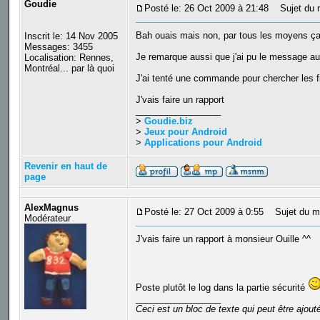
Goudie
Posté le: 26 Oct 2009 à 21:48
Sujet du 
Bah ouais mais non, par tous les moyens ça 
Inscrit le: 14 Nov 2005
Messages: 3455
Je remarque aussi que j'ai pu le message au 
Localisation: Rennes,
Montréal... par là quoi
J'ai tenté une commande pour chercher les f
J'vais faire un rapport
_________________
>
Goudie.biz
>
Jeux pour Android
>
Applications pour Android
Revenir en haut de
page
AlexMagnus
Posté le: 27 Oct 2009 à 0:55
Sujet du m
Modérateur
J'vais faire un rapport à monsieur Ouille ^^
Poste plutôt le log dans la partie sécurité
_________________
Ceci est un bloc de texte qui peut être ajou