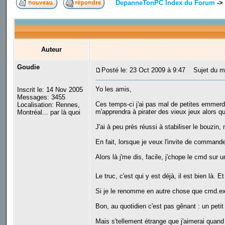
DepanneTonPC Index du Forum
->
Auteur
Goudie
Posté le: 23 Oct 2009 à 9:47
Sujet du me
Yo les amis,
Inscrit le: 14 Nov 2005
Messages: 3455
Ces temps-ci j'ai pas mal de petites emmerd
Localisation: Rennes,
m'apprendra à pirater des vieux jeux alors qu
Montréal... par là quoi
J'ai à peu près réussi à stabiliser le bouzin,
En fait, lorsque je veux l'invite de commande
Alors là j'me dis, facile, j'chope le cmd su
Le truc, c'est qui y est déjà, il est bien là. 
Si je le renomme en autre chose que cmd.exe 
Bon, au quotidien c'est pas gênant : un peti
Mais s'tellement étrange que j'aimerai quand 