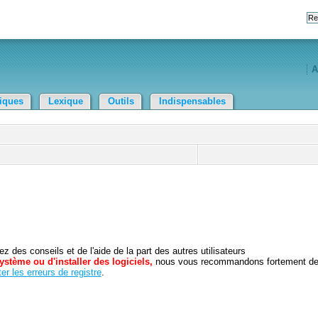
A
tiques
Lexique
Outils
Indispensables
 des conseils et de l'aide de la part des autres utilisateurs
ystème ou d'installer des logiciels,
nous vous recommandons fortement d
er les erreurs de registre
.