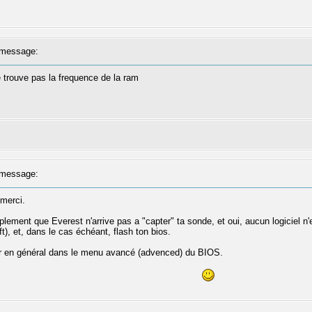
message:
je trouve pas la frequence de la ram
message:
 merci.
lement que Everest n'arrive pas a "capter" ta sonde, et oui, aucun logiciel n'e
), et, dans le cas échéant, flash ton bios.
ver en général dans le menu avancé (advenced) du BIOS.