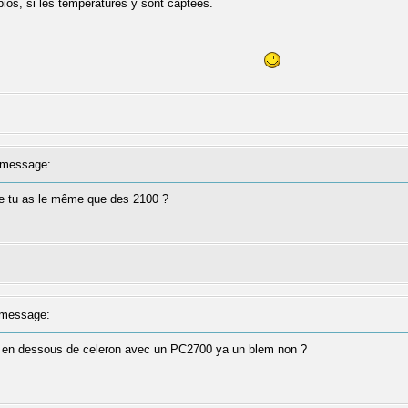
bios, si les températures y sont captées.
message:
re tu as le même que des 2100 ?
message:
me en dessous de celeron avec un PC2700 ya un blem non ?