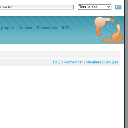
 propos
Contact
Partenaires
RSS
FAQ
|
Rechercher
|
Membres
|
Groupes
e