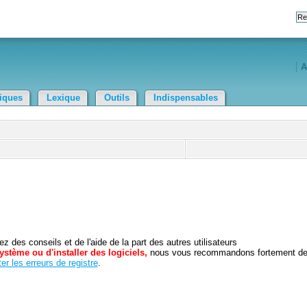
A
tiques
Lexique
Outils
Indispensables
 des conseils et de l'aide de la part des autres utilisateurs
ystème ou d'installer des logiciels,
nous vous recommandons fortement d
er les erreurs de registre
.