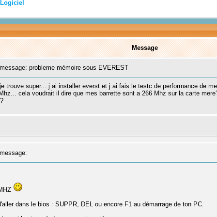
Logiciel
Message
message: probleme mémoire sous EVEREST
je trouve super... j ai installer everst et j ai fais le testc de performance d
Mhz... cela voudrait il dire que mes barrette sont a 266 Mhz sur la carte mer
??
message:
3 MHZ
fit d'aller dans le bios : SUPPR, DEL ou encore F1 au démarrage de ton PC.