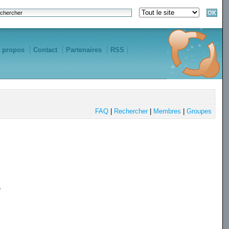
 propos
Contact
Partenaires
RSS
FAQ
|
Rechercher
|
Membres
|
Groupes
e