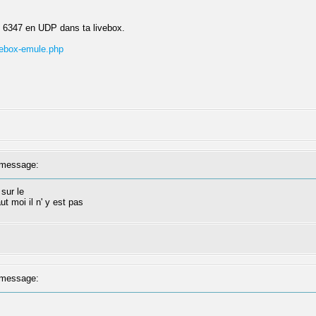
et 6347 en UDP dans ta livebox.
vebox-emule.php
message:
sur le
ut moi il n' y est pas
message: