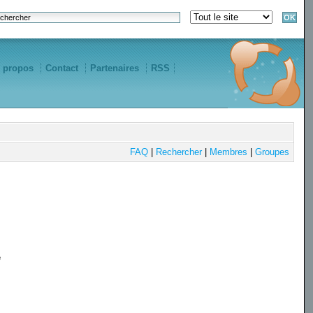
 propos
Contact
Partenaires
RSS
FAQ
|
Rechercher
|
Membres
|
Groupes
e