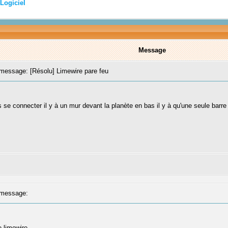
Logiciel
Message
essage: [Résolu] Limewire pare feu
us se connecter il y à un mur devant la planète en bas il y à qu'une seule barre
message:
 limewire.