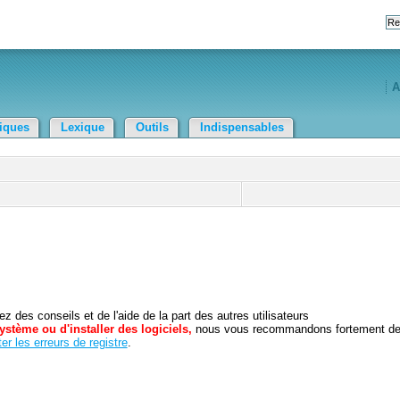
A
tiques
Lexique
Outils
Indispensables
 des conseils et de l'aide de la part des autres utilisateurs
ystème ou d'installer des logiciels,
nous vous recommandons fortement d
er les erreurs de registre
.