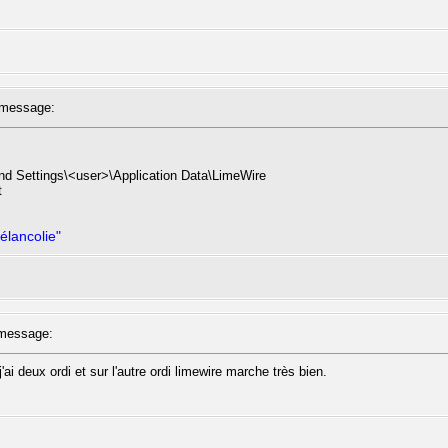
message:
and Settings\<user>\Application Data\LimeWire
t
élancolie"
message:
'ai deux ordi et sur l'autre ordi limewire marche très bien.