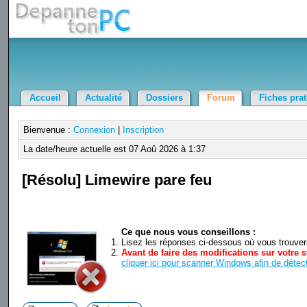
Accueil
Actualité
Dossiers
Forum
Fiches pra
Bienvenue :
Connexion
|
Inscription
La date/heure actuelle est 07 Aoû 2026 à 1:37
[Résolu] Limewire pare feu
Ce que nous vous conseillons :
Lisez les réponses ci-dessous où vous trouverez
Avant de faire des modifications sur votre s
cliquer ici pour scanner Windows afin de détect