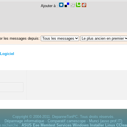
Ajouter à :
er les messages depuis:
Logiciel
Copyright © 2004-2011. DepanneTonPC. Tous droits réservés.
Dépannage informatique
-
Comparatif camescope
-
Munci (asso prof.IT)
p recherche :
ASUS Eee
Memtest
Services Windows
Installer Linux
CClea