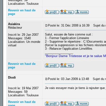
Messages: 59
Localisation: Toulouse
Revenir en haut de
page
Asiakira
Posté le: 31 Déc 2008 à 16:39
Sujet du 
Rédacteur
Salut, essaie de faire comme suit :
Inscrit le: 29 Jan 2007
1 - Fermer l'application Limewire
Messages: 1540
2 - Supprimer le répertoire : C:\Documents 
Localisation: Un monde
(forcer la suppression si les fichiers résisten
virtuel
3 - Relancer l'application LimeWire.
_________________
"Bonjour Dame Tristesse et je te salue M
Revenir en haut de
page
Diodi
Posté le: 03 Jan 2009 à 13:48
Sujet du 
Je vais essayer mais je tiens à rajouter que j
Inscrit le: 19 Mai 2007
Messages: 59
Localisation: Toulouse
Revenir en haut de
page