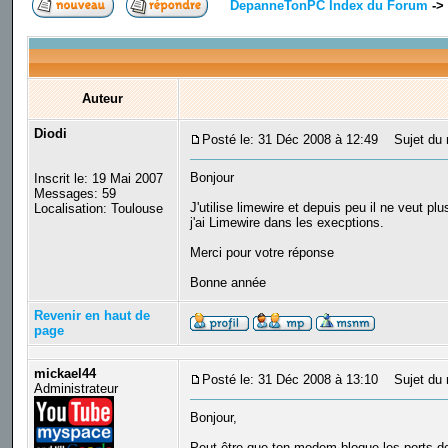
DepanneTonPC Index du Forum
->
Auteur
Diodi
Posté le: 31 Déc 2008 à 12:49
Sujet du m
Bonjour
Inscrit le: 19 Mai 2007
Messages: 59
J'utilise limewire et depuis peu il ne veut pl
Localisation: Toulouse
j'ai Limewire dans les execptions.
Merci pour votre réponse
Bonne année
Revenir en haut de
page
mickael44
Posté le: 31 Déc 2008 à 13:10
Sujet du 
Administrateur
Bonjour,
Peut-être que ton modem bloque les ports de