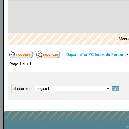
Montr
DepanneTonPC Index du Forum
->
Page
1
sur
1
Sauter vers:
To