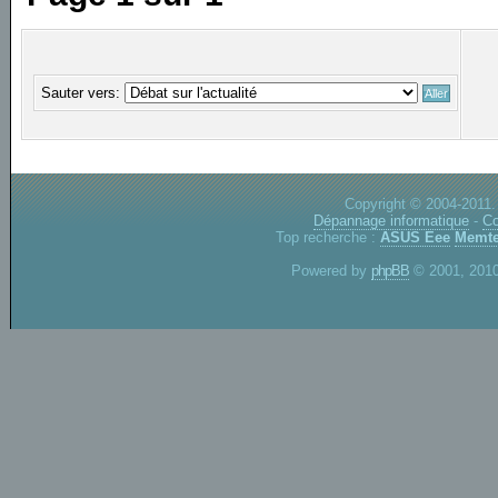
Sauter vers:
Copyright © 2004-2011.
Dépannage informatique
-
Co
Top recherche :
ASUS Eee
Memte
Powered by
phpBB
© 2001, 2010