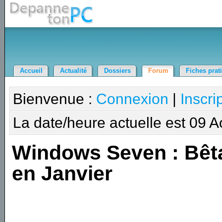
Accueil
Actualité
Dossiers
Forum
Fiches prat
Bienvenue :
Connexion
|
Inscri
La date/heure actuelle est 09 
Windows Seven : Bêt
en Janvier