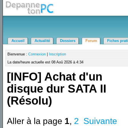
Accueil
Actualité
Dossiers
Forum
Fiches prat
Bienvenue :
Connexion
|
Inscription
La date/heure actuelle est 08 Aoû 2026 à 4:34
[INFO] Achat d'un
disque dur SATA II
(Résolu)
Aller à la page
1
,
2
Suivante