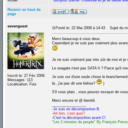
"Bonjour Dame Tristesse et je te salue Mé
virtuel
Revenir en haut de
page
sevenguest
Posté le: 22 Mai 2008 à 14:43
Sujet du m
Merci beaucoup à vous deux.
Cependant je ne suis pas vraiment plus avancé
Je ne suis vraiment pas très sûr de moi et je 
Le seagate n'est pas SATA II ? Parce qu'il me
Inscrit le: 27 Fév 2006
Je suis sur d'une seule chose le branchement d
Messages: 113
là...j'ai pas dit une bétise?
)
Localisation: Foix
S'il vous plais , vous pouvez essayer de vou
Merci encore et @ bientôt.
_________________
-Je suis en décomposition B.
-Ah bon, c'est quoi?
-C'est la décomposition avant C!
"Les 2 minutes du peuple" By François Perus