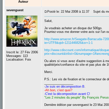
Auteur
sevenguest
Posté le: 22 Mai 2008 à 11:37
Sujet du mes
Salut,
Je voudrais acheter un disque dur 500go.
Pourriez-vous me donner votre avis sur l'un ou 
http://www.amazon.fr/Seagate-Barracuda-72
ie=UTF8&qid=1211446826&sr=1-1
http://www.cdiscount.com/informatique/disq
Inscrit le: 27 Fév 2006
prix=discount&trilist=0&numpage=1#ancreong
Messages: 113
Localisation: Foix
Ou alors si vous avez d'autre suggestion à me 
qualité/prix/confiance du site et pas plus de 1
Merci.
P.S.: Les vis de fixation et le connecteur de
_________________
-Je suis en décomposition B.
-Ah bon, c'est quoi?
-C'est la décomposition avant C!
"Les 2 minutes du peuple" By François Perus
Dernière édition par sevenguest le 23 Mai 200