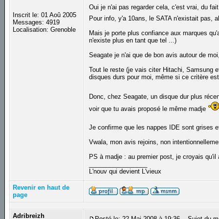
Oui je n'ai pas regarder cela, c'est vrai, du fa
Inscrit le: 01 Aoû 2005
Pour info, y'a 10ans, le SATA n'existait pas, a
Messages: 4919
Localisation: Grenoble
Mais je porte plus confiance aux marques qu'a
n'existe plus en tant que tel ...)
Seagate je n'ai que de bon avis autour de moi
Tout le reste (je vais citer Hitachi, Samsung 
disques durs pour moi, même si ce critère est
Donc, chez Seagate, un disque dur plus récen
voir que tu avais proposé le même madje
Je confirme que les nappes IDE sont grises e
Vwala, mon avis rejoins, non intentionnelleme
PS à madje : au premier post, je croyais qu'il a
_________________
L'nouv qui devient L'vieux
Revenir en haut de
page
Adribreizh
Posté le: 22 Mai 2008 à 19:36
Sujet du m