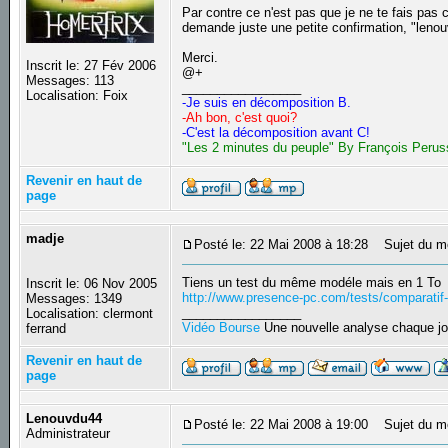
Par contre ce n'est pas que je ne te fais pas
demande juste une petite confirmation, "lenou
Merci.
Inscrit le: 27 Fév 2006
@+
Messages: 113
_________________
Localisation: Foix
-Je suis en décomposition B.
-Ah bon, c'est quoi?
-C'est la décomposition avant C!
"Les 2 minutes du peuple" By François Perus
Revenir en haut de
page
madje
Posté le: 22 Mai 2008 à 18:28
Sujet du m
Tiens un test du même modéle mais en 1 To
Inscrit le: 06 Nov 2005
http://www.presence-pc.com/tests/comparatif
Messages: 1349
_________________
Localisation: clermont
Vidéo Bourse
Une nouvelle analyse chaque jo
ferrand
Revenir en haut de
page
Lenouvdu44
Posté le: 22 Mai 2008 à 19:00
Sujet du m
Administrateur