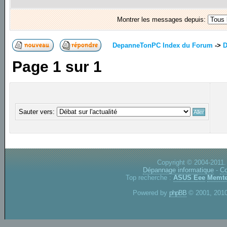
Montrer les messages depuis:
DepanneTonPC Index du Forum
->
D
Page
1
sur
1
Sauter vers:
Copyright © 2004-2011.
Dépannage informatique
-
Co
Top recherche :
ASUS Eee
Memte
Powered by
phpBB
© 2001, 2010