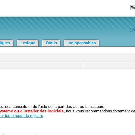
A
tiques
Lexique
Outils
Indispensables
 des conseils et de l'aide de la part des autres utilisateurs
ystème ou d'installer des logiciels,
nous vous recommandons fortement d
er les erreurs de registre
.