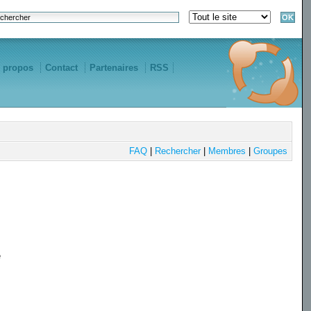
 propos
Contact
Partenaires
RSS
FAQ
|
Rechercher
|
Membres
|
Groupes
e