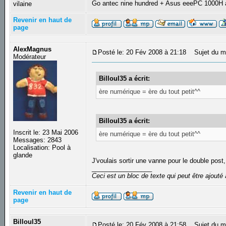
Go antec nine hundred + Asus eeePC 1000H
vilaine
Revenir en haut de
page
AlexMagnus
Posté le: 20 Fév 2008 à 21:18
Sujet du m
Modérateur
Billoul35 a écrit:
ère numérique = ère du tout petit^^
Billoul35 a écrit:
Inscrit le: 23 Mai 2006
ère numérique = ère du tout petit^^
Messages: 2843
Localisation: Pool à
glande
J'voulais sortir une vanne pour le double post
_________________
Ceci est un bloc de texte qui peut être ajout
Revenir en haut de
page
Billoul35
Posté le: 20 Fév 2008 à 21:58
Sujet du m