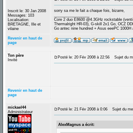
sorry sa me le fait a chaque fois, bizarre,
Inscrit le: 30 Jan 2008
_________________
Messages: 103
Core 2 duo E8600 @4.3GHz rockstable (ve
Localisation:
Thermalright HR-03), G-skill 2x1 Go, OCZ D
BRETAGNE, Ille et
Go antec nine hundred + Asus eeePC 1000H
vilaine
Revenir en haut de
page
Ton père
Posté le: 20 Fév 2008 à 22:56
Sujet du m
Invité
Revenir en haut de
page
mickael44
Posté le: 21 Fév 2008 à 0:06
Sujet du me
Administrateur
AlexMagnus a écrit: