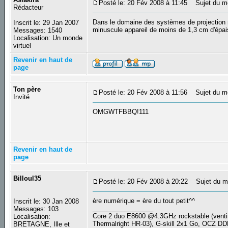
Posté le: 20 Fév 2008 à 11:45
Sujet du mes
Rédacteur
Dans le domaine des systèmes de projection m
Inscrit le: 29 Jan 2007
minuscule appareil de moins de 1,3 cm d'épai
Messages: 1540
Localisation: Un monde
virtuel
Revenir en haut de
page
Ton père
Posté le: 20 Fév 2008 à 11:56
Sujet du m
Invité
OMGWTFBBQ!111
Revenir en haut de
page
Billoul35
Posté le: 20 Fév 2008 à 20:22
Sujet du m
ère numérique = ère du tout petit^^
Inscrit le: 30 Jan 2008
_________________
Messages: 103
Core 2 duo E8600 @4.3GHz rockstable (ve
Localisation:
Thermalright HR-03), G-skill 2x1 Go, OCZ D
BRETAGNE, Ille et