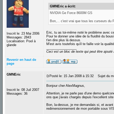
GMNEric a écrit:
NVIDIA Ge Force 8600M GS
Bon,... c'est vrai que tous les curseurs d
Eric, tu as toi-même noté le problème avec ce
Inscrit le: 23 Mai 2006
Pour te donner une idée de la fluidité du bousi
Messages: 2843
t'en dire plus là dessus.
Localisation: Pool à
M'est avis toutefois qu'il te faille voir la qual
glande
_________________
Ceci est un bloc de texte qui peut être ajout
Revenir en haut de
page
GMNEric
Posté le: 15 Jan 2008 à 15:32
Sujet du m
Bonjour cher AlexMagnus,
Inscrit le: 08 Juil 2007
Attention, je ne parle pas d'une demo quelcon
Messages: 36
ons que j'avais chargés depuis l'excellent s
Bon, la-dessus, je me demandais si, et avant d
redimensionnement de mon portable sous VISTA