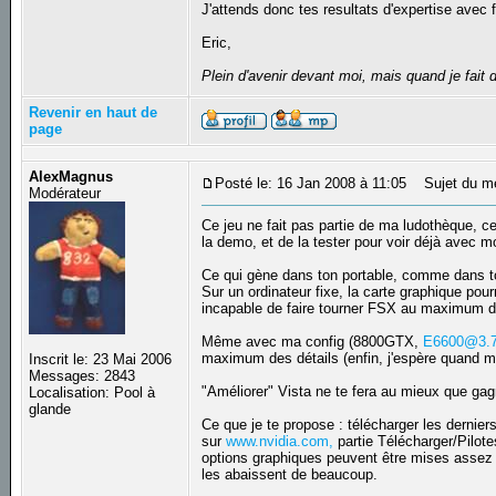
J'attends donc tes resultats d'expertise avec fe
Eric,
Plein d'avenir devant moi, mais quand je fait d
Revenir en haut de
page
AlexMagnus
Posté le: 16 Jan 2008 à 11:05
Sujet du m
Modérateur
Ce jeu ne fait pas partie de ma ludothèque, ce
la demo, et de la tester pour voir déjà avec m
Ce qui gène dans ton portable, comme dans t
Sur un ordinateur fixe, la carte graphique p
incapable de faire tourner FSX au maximum d
Même avec ma config (8800GTX,
E6600@3.
maximum des détails (enfin, j'espère quand mê
Inscrit le: 23 Mai 2006
Messages: 2843
"Améliorer" Vista ne te fera au mieux que g
Localisation: Pool à
glande
Ce que je te propose : télécharger les derniers
sur
www.nvidia.com,
partie Télécharger/Pilote
options graphiques peuvent être mises assez 
les abaissent de beaucoup.