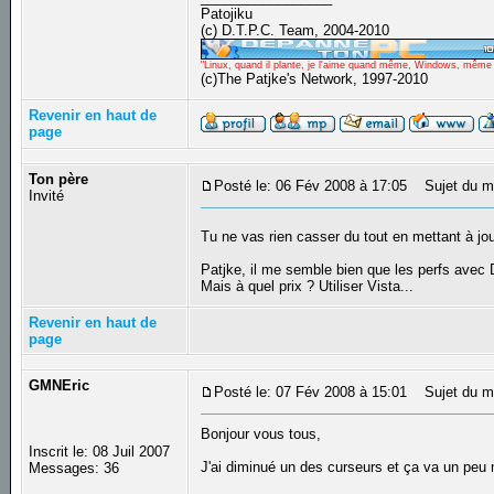
Patojiku
(c) D.T.P.C. Team, 2004-2010
"Linux, quand il plante, je l'aime quand même, Windows, même qu
(c)The Patjke's Network, 1997-2010
Revenir en haut de
page
Ton père
Posté le: 06 Fév 2008 à 17:05
Sujet du m
Invité
Tu ne vas rien casser du tout en mettant à jou
Patjke, il me semble bien que les perfs ave
Mais à quel prix ? Utiliser Vista...
Revenir en haut de
page
GMNEric
Posté le: 07 Fév 2008 à 15:01
Sujet du m
Bonjour vous tous,
Inscrit le: 08 Juil 2007
J'ai diminué un des curseurs et ça va un peu
Messages: 36