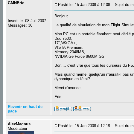
GMNEric
Posté le: 15 Jan 2008 à 12:08
Sujet du m
Bonjour,
Inscrit le: 08 Juil 2007
La qualité de simulation de mon Flight Simul
Messages: 36
Mon PC est un portable flambant neuf dédié 
Duo 7500,
17",WXGA+,
VISTA Premium,
Memory 2048MB,
NVIDIA Ge Force 8600M GS
Bon,... c'est vrai que tous les curseurs du F
Mais quand meme, quelqu'un n'aurait-il pas une
dynamique en l'état?
Merci d'avance,
Eric
Revenir en haut de
page
AlexMagnus
Posté le: 15 Jan 2008 à 12:19
Sujet du m
Modérateur