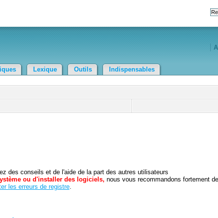
A
tiques
Lexique
Outils
Indispensables
 des conseils et de l'aide de la part des autres utilisateurs
ystème ou d'installer des logiciels,
nous vous recommandons fortement d
er les erreurs de registre
.