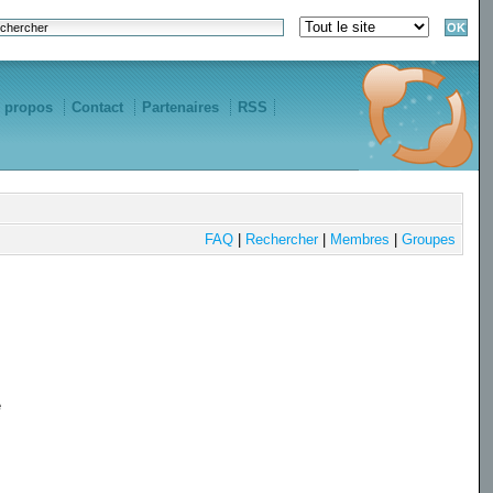
 propos
Contact
Partenaires
RSS
FAQ
|
Rechercher
|
Membres
|
Groupes
e