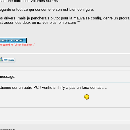
ait pas une barre des volumes sur 0%.
egarde si tout ce qui concerne le son est bien configuré.
es drivers, mais je pencherais plutot pour la mauvaise config, genre un prog
est aucun des deux on ira voir plus loin encore ^^
uand je l'aime, il plante..."
message:
ctionne sur un autre PC ! verifie si il n'y a pas un faux contact. ..