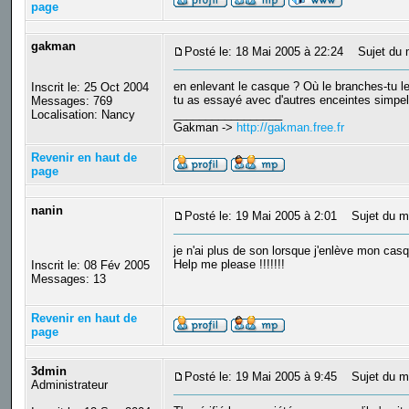
page
gakman
Posté le: 18 Mai 2005 à 22:24
Sujet du 
en enlevant le casque ? Où le branches-tu l
Inscrit le: 25 Oct 2004
tu as essayé avec d'autres enceintes simpe
Messages: 769
_________________
Localisation: Nancy
Gakman ->
http://gakman.free.fr
Revenir en haut de
page
nanin
Posté le: 19 Mai 2005 à 2:01
Sujet du m
je n'ai plus de son lorsque j'enlève mon cas
Help me please !!!!!!!
Inscrit le: 08 Fév 2005
Messages: 13
Revenir en haut de
page
3dmin
Posté le: 19 Mai 2005 à 9:45
Sujet du m
Administrateur