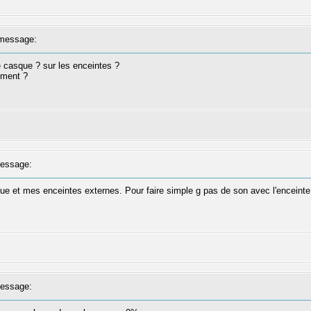
message:
e casque ? sur les enceintes ?
lment ?
essage:
que et mes enceintes externes. Pour faire simple g pas de son avec l'enceinte 
essage: