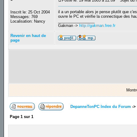
Posté le: 19 Mai 2005 à 22:09
Sujet du 
il a un portable alors je pense plutôt que c'
Inscrit le: 25 Oct 2004
ouvre le PC et vérifie la connectique des hau
Messages: 769
_________________
Localisation: Nancy
Gakman ->
http://gakman.free.fr
Revenir en haut de
page
Montr
DepanneTonPC Index du Forum
->
Page
1
sur
1