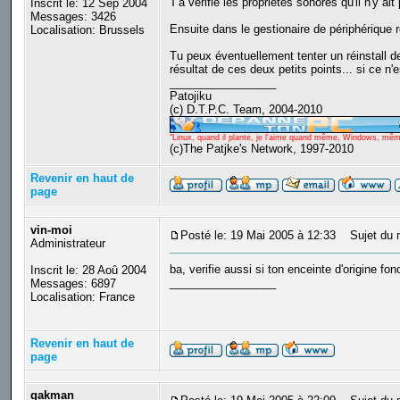
T'a vérifié les propriétés sonores qu'il n'y 
Inscrit le: 12 Sep 2004
Messages: 3426
Ensuite dans le gestionaire de périphérique r
Localisation: Brussels
Tu peux éventuellement tenter un réinstall d
résultat de ces deux petits points... si ce n'
_________________
Patojiku
(c) D.T.P.C. Team, 2004-2010
"Linux, quand il plante, je l'aime quand même, Windows, même q
(c)The Patjke's Network, 1997-2010
Revenir en haut de
page
vin-moi
Posté le: 19 Mai 2005 à 12:33
Sujet du 
Administrateur
ba, verifie aussi si ton enceinte d'origine fon
Inscrit le: 28 Aoû 2004
_________________
Messages: 6897
Localisation: France
Revenir en haut de
page
gakman