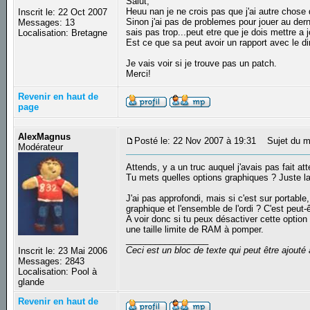
Salut,
Heuu nan je ne crois pas que j'ai autre chose q
Inscrit le: 22 Oct 2007
Sinon j'ai pas de problemes pour jouer au der
Messages: 13
sais pas trop...peut etre que je dois mettre a
Localisation: Bretagne
Est ce que sa peut avoir un rapport avec le di
Je vais voir si je trouve pas un patch.
Merci!
Revenir en haut de
page
AlexMagnus
Posté le: 22 Nov 2007 à 19:31
Sujet du m
Modérateur
Attends, y a un truc auquel j'avais pas fait att
Tu mets quelles options graphiques ? Juste la
J'ai pas approfondi, mais si c'est sur portabl
graphique et l'ensemble de l'ordi ? C'est peut-ê
A voir donc si tu peux désactiver cette option
une taille limite de RAM à pomper.
_________________
Ceci est un bloc de texte qui peut être ajout
Inscrit le: 23 Mai 2006
Messages: 2843
Localisation: Pool à
glande
Revenir en haut de