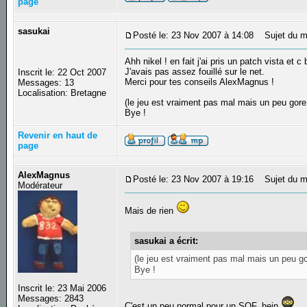
page
sasukai
Posté le: 23 Nov 2007 à 14:08
Sujet du m
Ahh nikel ! en fait j'ai pris un patch vista et c 
J'avais pas assez fouillé sur le net.
Inscrit le: 22 Oct 2007
Merci pour tes conseils AlexMagnus !
Messages: 13
Localisation: Bretagne
(le jeu est vraiment pas mal mais un peu gore 
Bye !
Revenir en haut de
page
AlexMagnus
Posté le: 23 Nov 2007 à 19:16
Sujet du m
Modérateur
Mais de rien
sasukai a écrit:
(le jeu est vraiment pas mal mais un peu gor
Bye !
Inscrit le: 23 Mai 2006
Messages: 2843
C'est un peu normal pour un SOF, hein