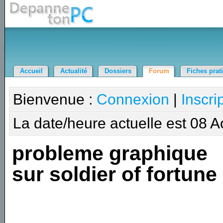
Accueil
Actualité
Dossiers
Forum
Fiches prat
Bienvenue :
Connexion
|
Inscri
La date/heure actuelle est 08 
probleme graphique
sur soldier of fortune