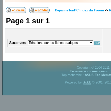
DepanneTonPC Index du Forum
->
R
Page
1
sur
1
Sauter vers:
Copyright © 2004-2011.
Dépannage informatique
-
Co
Top recherche :
ASUS Eee
Memte
Powered by
phpBB
© 2001, 2010