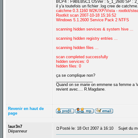
BCP4 : F9BEB5C1 OSVer : 5_1_2600 SP : 2_
il y'a toutefois un fichier .log cree de catchm
catchme 0.3.1160 W2K/XP/Vista - rootkit/ste
Rootkit scan 2007-10-18 15:16:52
Windows 5.1.2600 Service Pack 2 NTFS
scanning hidden services & system hive ...
scanning hidden registry entries ...
scanning hidden files ...
scan completed successfully
hidden services: 0
hidden files: 0
ça se complique non?
_________________
Quand on se marie on emmene sa femme a Veni
revient avec.... R.Magdane.
Revenir en haut de
page
!aur3n7
Posté le: 18 Oct 2007 à 16:10
Sujet du m
Dépanneur