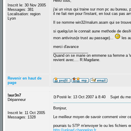
Hello tous,
Inscrit le: 30 Nov 2005
j'ai un virus qui traine sur mon pc au bureau,
Messages: 381
il ne fait rien pour l'instant, en tout cas pas
Localisation: region
Lyon
Il se nomme win32/malum.asam qui se tro
si quelqu'un le connait aune methode de desif
mon antivirus(e trust au passage)...
les a
merci d'avance
_________________
Quand on se marie on emmene sa femme a Veni
revient avec.... R.Magdane.
Revenir en haut de
page
!aur3n7
Posté le: 13 Oct 2007 à 8:40
Sujet du me
Dépanneur
Bonjour,
Inscrit le: 11 Oct 2005
Le meilleur moyen de savoir comment virer cett
Messages: 1328
pourrais tu STP m'envoyer le ou les fichiers en
http://upload.changelog.fr