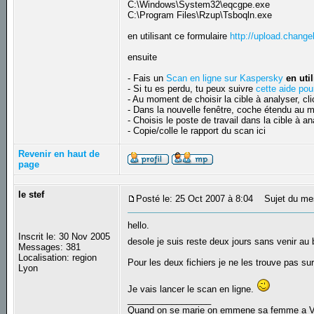
C:\Windows\System32\eqcgpe.exe
C:\Program Files\Rzup\Tsboqln.exe
en utilisant ce formulaire
http://upload.changel
ensuite
- Fais un
Scan en ligne sur Kaspersky
en uti
- Si tu es perdu, tu peux suivre
cette aide pou
- Au moment de choisir la cible à analyser, cl
- Dans la nouvelle fenêtre, coche étendu au mi
- Choisis le poste de travail dans la cible à a
- Copie/colle le rapport du scan ici
Revenir en haut de
page
le stef
Posté le: 25 Oct 2007 à 8:04
Sujet du me
hello.
Inscrit le: 30 Nov 2005
desole je suis reste deux jours sans venir au
Messages: 381
Localisation: region
Pour les deux fichiers je ne les trouve pas 
Lyon
Je vais lancer le scan en ligne.
_________________
Quand on se marie on emmene sa femme a Veni