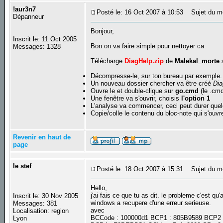
!aur3n7
Posté le: 16 Oct 2007 à 10:53
Sujet du m
Dépanneur
Bonjour,
Inscrit le: 11 Oct 2005
Bon on va faire simple pour nettoyer ca
Messages: 1328
Télécharge
DiagHelp.zip
de
Malekal_morte
s
Décompresse-le, sur ton bureau par exemple.
Un nouveau dossier chercher va être créé
Dia
Ouvre le et double-clique sur
go.cmd
(le .cmd
Une fenêtre va s'ouvrir, choisis
l'option 1
L'analyse va commencer, ceci peut durer quel
Copie/colle le contenu du bloc-note qui s'ouvre
Revenir en haut de
page
le stef
Posté le: 18 Oct 2007 à 15:31
Sujet du m
Hello,
j'ai fais ce que tu as dit. le probleme c'est q
Inscrit le: 30 Nov 2005
windows a recupere d'une erreur serieuse.
Messages: 381
avec
Localisation: region
BCCode : 100000d1 BCP1 : 805B9589 BCP2 
Lyon