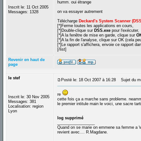
humm. oui étrange
Inscrit le: 11 Oct 2005
on va essayer autrement
Messages: 1328
Télécharge
Deckard's System Scanner (DSS
[*]Ferme toutes les applications en cours,
[*]Double-clique sur
DSS.exe
pour l'exécuter,
[*]A la fenêtre de mise en garde, clique sur
O
[*]A la fin de l'analyse, clique sur OK (cela p
[*]Le rapport s'affichera, envoie ce rapport d
[/list]
Revenir en haut de
page
le stef
Posté le: 18 Oct 2007 à 16:28
Sujet du m
re
Inscrit le: 30 Nov 2005
cette fois ça a marche sans probleme. neammoi
Messages: 381
le premier intitule main le voici, une sacre tarti
Localisation: region
Lyon
log supprimé
_________________
Quand on se marie on emmene sa femme a Veni
revient avec.... R.Magdane.