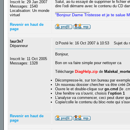
Salut, as-tu essayé de supprimer le fichier 
Inscrit le: 29 Jan 2007
dire l'odi démarre avec le contenu du CD da
Messages: 1540
_________________
Localisation: Un monde
"Bonjour Dame Tristesse et je te salue M
virtuel
Revenir en haut de
page
!aur3n7
Posté le: 16 Oct 2007 à 10:53
Sujet du 
Dépanneur
Bonjour,
Inscrit le: 11 Oct 2005
Bon on va faire simple pour nettoyer ca
Messages: 1328
Télécharge
DiagHelp.zip
de
Malekal_mort
Décompresse-le, sur ton bureau par exemple
Un nouveau dossier chercher va être créé
Di
Ouvre le et double-clique sur
go.cmd
(le .cm
Une fenêtre va s'ouvrir, choisis
l'option 1
L'analyse va commencer, ceci peut durer que
Copie/colle le contenu du bloc-note qui s'ouv
Revenir en haut de
page