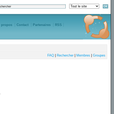
 propos
Contact
Partenaires
RSS
FAQ
|
Rechercher
|
Membres
|
Groupes
e