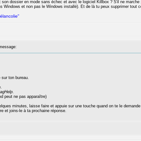
et son dossier en mode sans échec et avec le logiciel Killbox ? S'il ne marche
ns Windows et non pas le Windows installé). Et de là tu peux supprimer tout c
élancolie"
message:
e
sur ton bureau.
.
agHelp
.
d peut ne pas apparaître)
lques minutes, laisse faire et appuie sur une touche quand on te le demande
re et joins-le à ta prochaine réponse.