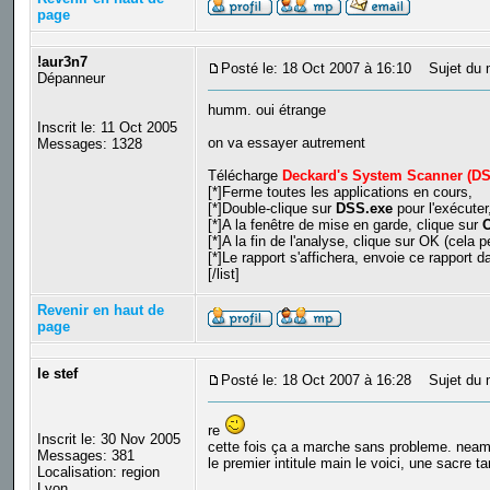
page
!aur3n7
Posté le: 18 Oct 2007 à 16:10
Sujet du 
Dépanneur
humm. oui étrange
Inscrit le: 11 Oct 2005
on va essayer autrement
Messages: 1328
Télécharge
Deckard's System Scanner (DS
[*]Ferme toutes les applications en cours,
[*]Double-clique sur
DSS.exe
pour l'exécuter
[*]A la fenêtre de mise en garde, clique sur
[*]A la fin de l'analyse, clique sur OK (cela
[*]Le rapport s'affichera, envoie ce rapport 
[/list]
Revenir en haut de
page
le stef
Posté le: 18 Oct 2007 à 16:28
Sujet du 
re
Inscrit le: 30 Nov 2005
cette fois ça a marche sans probleme. neammo
Messages: 381
le premier intitule main le voici, une sacre tar
Localisation: region
Lyon