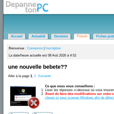
Accueil
Actualité
Dossiers
Forum
Fiches pra
Bienvenue :
Connexion
|
Inscription
La date/heure actuelle est 08 Aoû 2026 à 4:52
une nouvelle bebete??
Aller à la page
1
,
2
Suivante
Ce que nous vous conseillons :
Lisez les réponses ci-dessous où vous trouverez
Avant de faire des modifications sur votre s
cliquer ici pour scanner Windows afin de détect