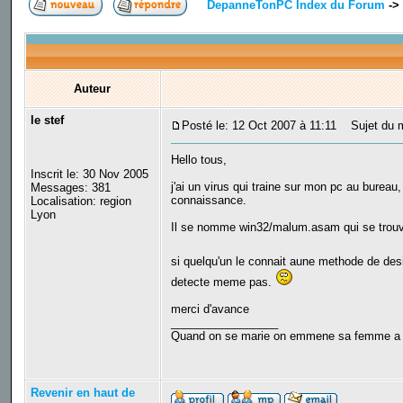
DepanneTonPC Index du Forum
->
Auteur
le stef
Posté le: 12 Oct 2007 à 11:11
Sujet du m
Hello tous,
Inscrit le: 30 Nov 2005
j'ai un virus qui traine sur mon pc au bureau,
Messages: 381
connaissance.
Localisation: region
Lyon
Il se nomme win32/malum.asam qui se tr
si quelqu'un le connait aune methode de desi
detecte meme pas.
merci d'avance
_________________
Quand on se marie on emmene sa femme a Ven
Revenir en haut de