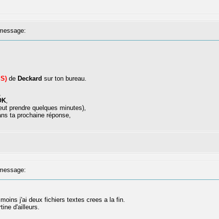
message:
S)
de
Deckard
sur ton bureau.
,
OK
,
 peut prendre quelques minutes),
dans ta prochaine réponse,
message:
ins j'ai deux fichiers textes crees a la fin.
tine d'ailleurs.