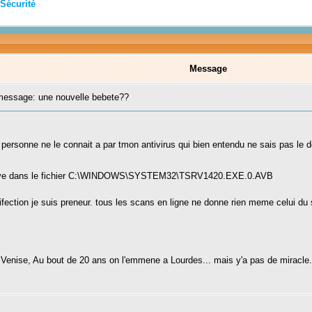
Sécurité
Message
essage: une nouvelle bebete??
 personne ne le connait a par tmon antivirus qui bien entendu ne sais pas le des
ouve dans le fichier C:\WINDOWS\SYSTEM32\TSRV1420.EXE.0.AVB
fection je suis preneur. tous les scans en ligne ne donne rien meme celui du 
ise, Au bout de 20 ans on l'emmene a Lourdes... mais y'a pas de miracle...