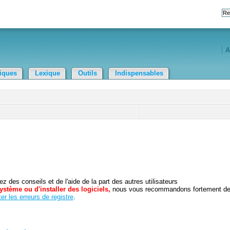
A
tiques
Lexique
Outils
Indispensables
 des conseils et de l'aide de la part des autres utilisateurs
ystème ou d'installer des logiciels,
nous vous recommandons fortement d
er les erreurs de registre
.