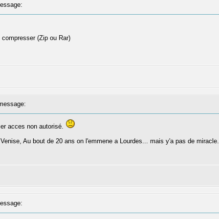
essage:
le compresser (Zip ou Rar)
message:
ier acces non autorisé.
ise, Au bout de 20 ans on l'emmene a Lourdes... mais y'a pas de miracle...
essage: