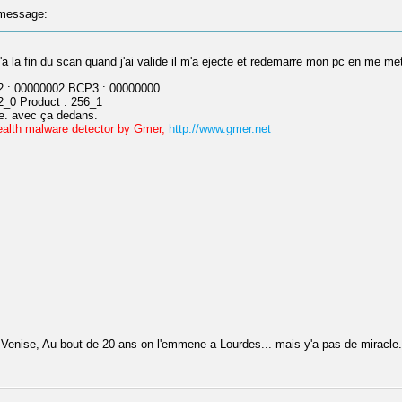
message:
 qu'a la fin du scan quand j'ai valide il m'a ejecte et redemarre mon pc en me m
 : 00000002 BCP3 : 00000000
_0 Product : 256_1
hme. avec ça dedans.
ealth malware detector by Gmer,
http://www.gmer.net
ise, Au bout de 20 ans on l'emmene a Lourdes... mais y'a pas de miracle...