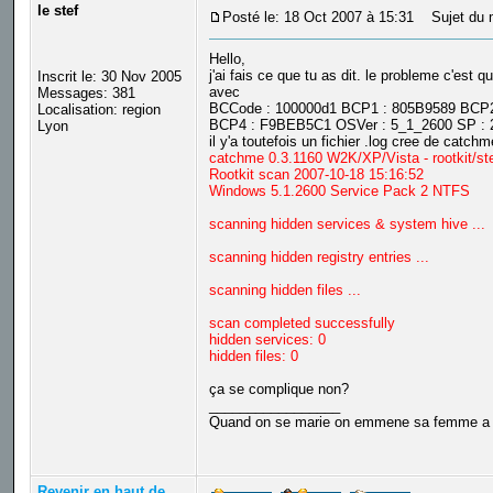
le stef
Posté le: 18 Oct 2007 à 15:31
Sujet du 
Hello,
j'ai fais ce que tu as dit. le probleme c'est
Inscrit le: 30 Nov 2005
avec
Messages: 381
BCCode : 100000d1 BCP1 : 805B9589 BCP2
Localisation: region
BCP4 : F9BEB5C1 OSVer : 5_1_2600 SP : 2
Lyon
il y'a toutefois un fichier .log cree de catc
catchme 0.3.1160 W2K/XP/Vista - rootkit/st
Rootkit scan 2007-10-18 15:16:52
Windows 5.1.2600 Service Pack 2 NTFS
scanning hidden services & system hive ...
scanning hidden registry entries ...
scanning hidden files ...
scan completed successfully
hidden services: 0
hidden files: 0
ça se complique non?
_________________
Quand on se marie on emmene sa femme a Ven
Revenir en haut de