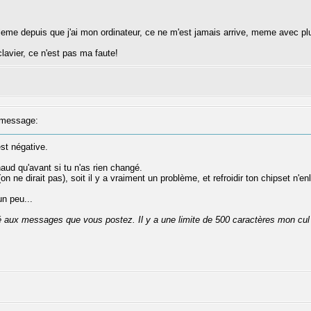
obleme depuis que j'ai mon ordinateur, ce ne m'est jamais arrive, meme avec 
lavier, ce n'est pas ma faute!
message:
st négative.
ud qu'avant si tu n'as rien changé.
on ne dirait pas), soit il y a vraiment un problème, et refroidir ton chipset n'
un peu...
té aux messages que vous postez. Il y a une limite de 500 caractères mon cul