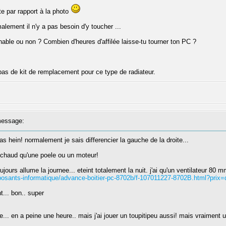
te par rapport à la photo
alement il n'y a pas besoin d'y toucher ...
chable ou non ? Combien d'heures d'affilée laisse-tu tourner ton PC ?
 pas de kit de remplacement pour ce type de radiateur.
essage:
as hein! normalement je sais differencier la gauche de la droite...
i chaud qu'une poele ou un moteur!
oujours allume la journee... eteint totalement la nuit. j'ai qu'un ventilateur 80 
posants-informatique/advance-boitier-pc-8702b/f-107011227-8702B.html?prix
... bon.. super
e... en a peine une heure.. mais j'ai jouer un toupitipeu aussi! mais vraiment 