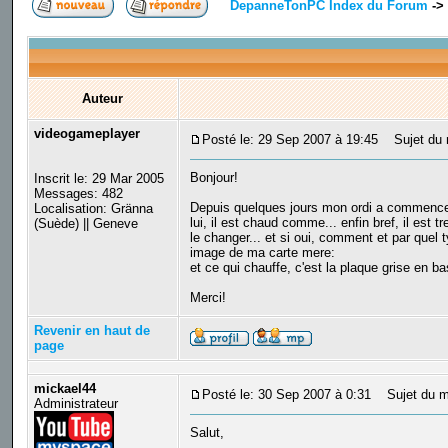
DepanneTonPC Index du Forum
->
Auteur
videogameplayer
Posté le: 29 Sep 2007 à 19:45
Sujet du m
Bonjour!
Inscrit le: 29 Mar 2005
Messages: 482
Depuis quelques jours mon ordi a commence a a
Localisation: Gränna
lui, il est chaud comme... enfin bref, il est 
(Suède) || Geneve
le changer... et si oui, comment et par quel 
image de ma carte mere:
et ce qui chauffe, c'est la plaque grise en b
Merci!
Revenir en haut de
page
mickael44
Posté le: 30 Sep 2007 à 0:31
Sujet du m
Administrateur
Salut,