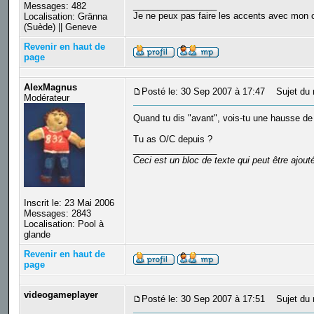
_________________
Messages: 482
Je ne peux pas faire les accents avec mon c
Localisation: Gränna
(Suède) || Geneve
Revenir en haut de
page
AlexMagnus
Posté le: 30 Sep 2007 à 17:47
Sujet du 
Modérateur
Quand tu dis "avant", vois-tu une hausse de
Tu as O/C depuis ?
_________________
Ceci est un bloc de texte qui peut être ajou
Inscrit le: 23 Mai 2006
Messages: 2843
Localisation: Pool à
glande
Revenir en haut de
page
videogameplayer
Posté le: 30 Sep 2007 à 17:51
Sujet du 