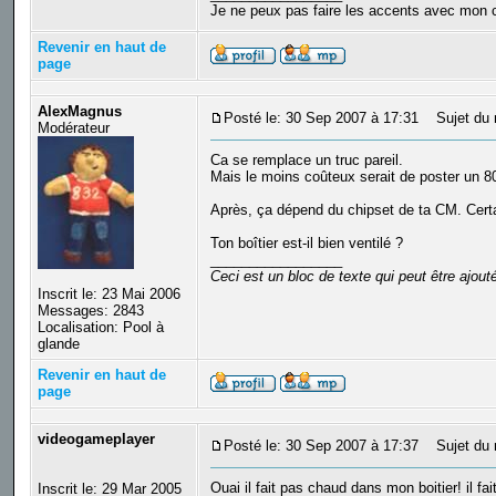
Je ne peux pas faire les accents avec mon c
Revenir en haut de
page
AlexMagnus
Posté le: 30 Sep 2007 à 17:31
Sujet du 
Modérateur
Ca se remplace un truc pareil.
Mais le moins coûteux serait de poster un 
Après, ça dépend du chipset de ta CM. Certai
Ton boîtier est-il bien ventilé ?
_________________
Ceci est un bloc de texte qui peut être ajou
Inscrit le: 23 Mai 2006
Messages: 2843
Localisation: Pool à
glande
Revenir en haut de
page
videogameplayer
Posté le: 30 Sep 2007 à 17:37
Sujet du 
Ouai il fait pas chaud dans mon boitier! il fa
Inscrit le: 29 Mar 2005