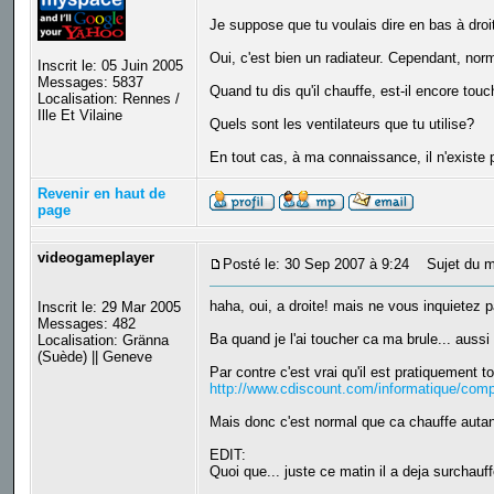
Je suppose que tu voulais dire en bas à droi
Oui, c'est bien un radiateur. Cependant, norm
Inscrit le: 05 Juin 2005
Messages: 5837
Quand tu dis qu'il chauffe, est-il encore tou
Localisation: Rennes /
Ille Et Vilaine
Quels sont les ventilateurs que tu utilise?
En tout cas, à ma connaissance, il n'existe
Revenir en haut de
page
videogameplayer
Posté le: 30 Sep 2007 à 9:24
Sujet du m
haha, oui, a droite! mais ne vous inquietez p
Inscrit le: 29 Mar 2005
Messages: 482
Ba quand je l'ai toucher ca ma brule... auss
Localisation: Gränna
(Suède) || Geneve
Par contre c'est vrai qu'il est pratiquement t
http://www.cdiscount.com/informatique/com
Mais donc c'est normal que ca chauffe autant
EDIT:
Quoi que... juste ce matin il a deja surchauff
_________________