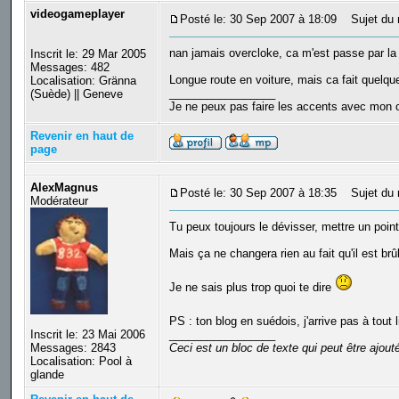
videogameplayer
Posté le: 30 Sep 2007 à 18:09
Sujet du 
nan jamais overcloke, ca m'est passe par la 
Inscrit le: 29 Mar 2005
Messages: 482
Longue route en voiture, mais ca fait quelqu
Localisation: Gränna
_________________
(Suède) || Geneve
Je ne peux pas faire les accents avec mon c
Revenir en haut de
page
AlexMagnus
Posté le: 30 Sep 2007 à 18:35
Sujet du 
Modérateur
Tu peux toujours le dévisser, mettre un point
Mais ça ne changera rien au fait qu'il est brûl
Je ne sais plus trop quoi te dire
PS : ton blog en suédois, j'arrive pas à tout 
Inscrit le: 23 Mai 2006
_________________
Messages: 2843
Ceci est un bloc de texte qui peut être ajou
Localisation: Pool à
glande