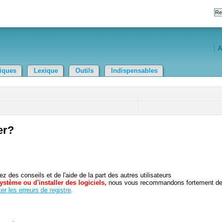
A
tiques
Lexique
Outils
Indispensables
er?
 des conseils et de l'aide de la part des autres utilisateurs
ystème ou d'installer des logiciels,
nous vous recommandons fortement d
er les erreurs de registre
.