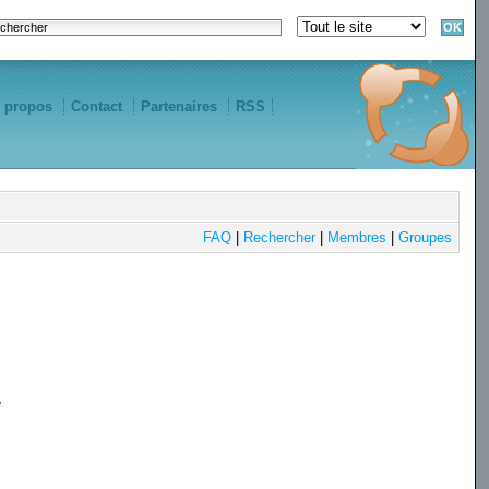
 propos
Contact
Partenaires
RSS
FAQ
|
Rechercher
|
Membres
|
Groupes
e