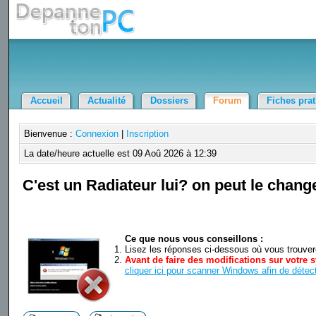
Accueil
Actualité
Dossiers
Forum
Fiches pra
Bienvenue :
Connexion
|
Inscription
La date/heure actuelle est 09 Aoû 2026 à 12:39
C'est un Radiateur lui? on peut le chang
Ce que nous vous conseillons :
Lisez les réponses ci-dessous où vous trouverez
Avant de faire des modifications sur votre s
cliquer ici pour scanner Windows afin de détect