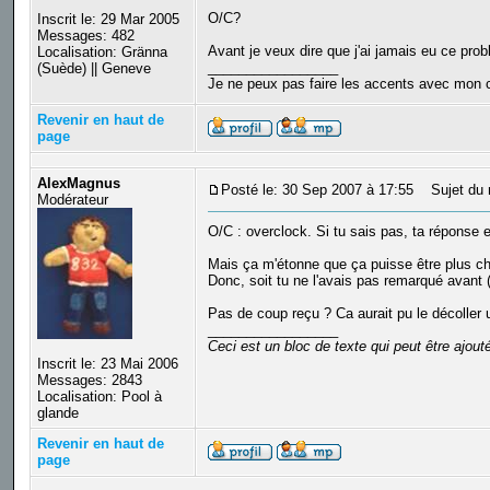
O/C?
Inscrit le: 29 Mar 2005
Messages: 482
Avant je veux dire que j'ai jamais eu ce pr
Localisation: Gränna
_________________
(Suède) || Geneve
Je ne peux pas faire les accents avec mon c
Revenir en haut de
page
AlexMagnus
Posté le: 30 Sep 2007 à 17:55
Sujet du 
Modérateur
O/C : overclock. Si tu sais pas, ta réponse e
Mais ça m'étonne que ça puisse être plus cha
Donc, soit tu ne l'avais pas remarqué avant (
Pas de coup reçu ? Ca aurait pu le décoller 
_________________
Ceci est un bloc de texte qui peut être ajou
Inscrit le: 23 Mai 2006
Messages: 2843
Localisation: Pool à
glande
Revenir en haut de
page