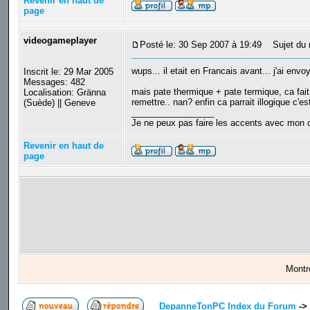
Revenir en haut de
page
videogameplayer
Posté le: 30 Sep 2007 à 19:49
Sujet du 
wups... il etait en Francais avant... j'ai envo
Inscrit le: 29 Mar 2005
Messages: 482
mais pate thermique + pate termique, ca fait p
Localisation: Gränna
remettre.. nan? enfin ca parrait illogique c'est
(Suède) || Geneve
_________________
Je ne peux pas faire les accents avec mon c
Revenir en haut de
page
Montr
DepanneTonPC Index du Forum
->