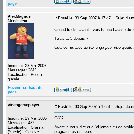
page
AlexMagnus
Posté le: 30 Sep 2007 à 17:47
Sujet du m
Modérateur
Quand tu dis "avant", vois-tu une hausse de t
Tu as O/C depuis ?
_________________
Ceci est un bloc de texte qui peut être ajout
Inscrit le: 23 Mai 2006
Messages: 2843
Localisation: Pool à
glande
Revenir en haut de
page
videogameplayer
Posté le: 30 Sep 2007 à 17:51
Sujet du m
O/C?
Inscrit le: 29 Mar 2005
Messages: 482
Avant je veux dire que j'ai jamais eu ce prob
Localisation: Gränna
programmes en cours
(Suède) || Geneve