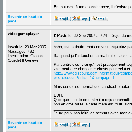
En tout cas, à ma connaissance, il n'existe p
Revenir en haut de
page
videogameplayer
Posté le: 30 Sep 2007 à 9:24
Sujet du me
haha, oui, a droite! mais ne vous inquietez pas
Inscrit le: 29 Mar 2005
Messages: 482
Ba quand je l'ai toucher ca ma brule... aussi
Localisation: Gränna
(Suède) || Geneve
Par contre c'est vrai qu'il est pratiquement tou
vais peut etre changer le chasis pour celui-ci:
http://www.cdiscount.com/informatique/compo
prix=discount&trilist=1&numpage=1
Mais donc c'est normal que ca chauffe autant.
EDIT:
Quoi que... juste ce matin il a deja surchauffe
bon en gros toute la carte mere est foutu alor
_________________
Je ne peux pas faire les accents avec mon cl
Revenir en haut de
page