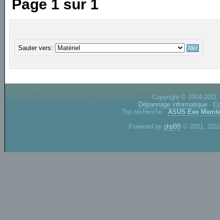
Page
1
sur
1
Sauter vers:
Copyright © 2004-2011.
Dépannage informatique
-
Co
Top recherche :
ASUS Eee
Memte
Powered by
phpBB
© 2001, 2010