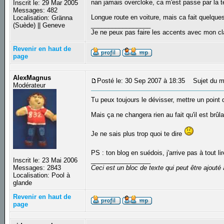
nan jamais overcloke, ca m'est passe par la te
Inscrit le: 29 Mar 2005
Messages: 482
Longue route en voiture, mais ca fait quelques
Localisation: Gränna
_________________
(Suède) || Geneve
Je ne peux pas faire les accents avec mon cl
Revenir en haut de
page
AlexMagnus
Posté le: 30 Sep 2007 à 18:35
Sujet du m
Modérateur
Tu peux toujours le dévisser, mettre un point d
Mais ça ne changera rien au fait qu'il est brûla
Je ne sais plus trop quoi te dire
PS : ton blog en suédois, j'arrive pas à tout li
Inscrit le: 23 Mai 2006
_________________
Messages: 2843
Ceci est un bloc de texte qui peut être ajout
Localisation: Pool à
glande
Revenir en haut de
page