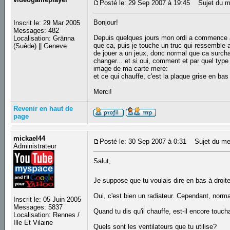
Posté le: 29 Sep 2007 à 19:45
Sujet du mes
Bonjour!
Inscrit le: 29 Mar 2005
Messages: 482
Depuis quelques jours mon ordi a commence a av
Localisation: Gränna
que ca, puis je touche un truc qui ressemble a u
(Suède) || Geneve
de jouer a un jeux, donc normal que ca surchau
changer... et si oui, comment et par quel type
image de ma carte mere:
et ce qui chauffe, c'est la plaque grise en ba
Merci!
Revenir en haut de
page
mickael44
Posté le: 30 Sep 2007 à 0:31
Sujet du me
Administrateur
Salut,
Je suppose que tu voulais dire en bas à droite
Oui, c'est bien un radiateur. Cependant, norma
Inscrit le: 05 Juin 2005
Messages: 5837
Quand tu dis qu'il chauffe, est-il encore touc
Localisation: Rennes /
Ille Et Vilaine
Quels sont les ventilateurs que tu utilise?