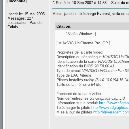
[inconnue]
Posté le: 10 Sep 2007 à 14:53
Sujet du m
Merci, j'ai donc téléchargé Everest, voila ce qu
Inscrit le: 15 Mai 2005
Messages: 227
Localisation: Pas de
Citation:
Calais
--------[ Vidéo Windows ]--------
[ VIA/S3G UniChrome Pro IGP ]
Propriétés de la carte vidéo:
Description du périphérique
VIA/S3G UniCh
Identification de la carte
VIA/S3G UniChro
Identification du BIOS
98.F8.00.41
Type de circuit
VIA/S3G UniChrome Pro I
Type de DAC
Interne
Pilotes installés
vtdisp (6.14.10.0194-16.94
Taille de la mémoire
64 Mo
Fabricant de la carte vidéo:
Nom de l'entreprise
S3 Graphics Co., Ltd.
Information sur le produit
http://www.s3gra
Télécharger le pilote
http://www.s3graphics
Mise à jour de pilotes
http://driveragent.co