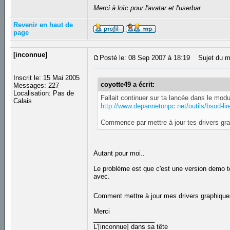
Merci à loïc pour l'avatar et l'userbar
Revenir en haut de
page
[inconnue]
Posté le: 08 Sep 2007 à 18:19
Sujet du m
Inscrit le: 15 Mai 2005
coyotte49 a écrit:
Messages: 227
Localisation: Pas de
Fallait continuer sur ta lancée dans le modu
Calais
http://www.depannetonpc.net/outils/bsod-lir
Commence par mettre à jour tes drivers grap
Autant pour moi..
Le probléme est que c'est une version demo té
avec.
Comment mettre à jour mes drivers graphiqu
Merci
_________________
L'[inconnue] dans sa tête