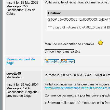
Voila voila, le joli écran tout s'kil me raconte :
Inscrit le: 15 Mai 2005
Messages: 227
Localisation: Pas de
Citation:
Calais
STOP : 0x0000008E (0x80000003, 0xBFA
*** vtdisp.dll - Adress BFA792E0 base at
Merci de me déchiffrer ce charabia...
_________________
L'[inconnue] dans sa tête
Revenir en haut de
page
coyotte49
Posté le: 08 Sep 2007 à 17:42
Sujet du m
Modérateur
Fallait continuer sur ta lancée dans le module
Inscrit le: 29 Aoû 2004
http://www.depannetonpc.net/outils/bsod-lire.
Messages: 1936
Localisation: Belgique /
Commence par mettre à jour tes drivers graphi
province de Liège
_________________
« Software is like sex. It's better when it's fre