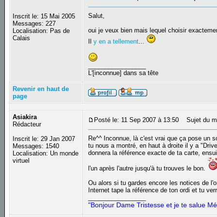
Salut,
Inscrit le: 15 Mai 2005
Messages: 227
oui je veux bien mais lequel choisir exacteme
Localisation: Pas de
Calais
Il
y en a tellement
...
_________________
L'[inconnue] dans sa tête
Revenir en haut de
page
Asiakira
Posté le: 11 Sep 2007 à 13:50
Sujet du m
Rédacteur
Re^^ Inconnue, là c'est vrai que ça pose un 
Inscrit le: 29 Jan 2007
tu nous a montré, en haut à droite il y a "Driv
Messages: 1540
donnera la référence exacte de ta carte, ensuite
Localisation: Un monde
virtuel
l'un après l'autre jusqu'à tu trouves le bon.
Ou alors si tu gardes encore les notices de l'o
Internet tape la référence de ton ordi et tu ver
_________________
"Bonjour Dame Tristesse et je te salue Mé