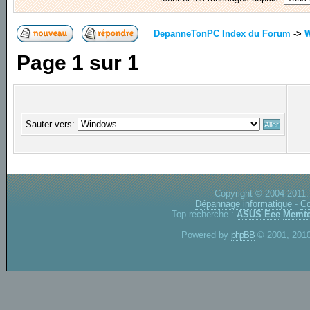
DepanneTonPC Index du Forum
->
Page
1
sur
1
Sauter vers:
Copyright © 2004-2011.
Dépannage informatique
-
Co
Top recherche :
ASUS Eee
Memte
Powered by
phpBB
© 2001, 2010