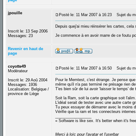
jpouille
Posté le: 11 Mar 2007 à 16:23
Sujet du m
Depuis quej'ai mieu réinsérer les cartes, cel
Inscrit le: 13 Sep 2006
Je commence à en avoir marre de ce foutu p
Messages: 23
Revenir en haut de
page
coyotte49
Posté le: 11 Mar 2007 à 16:50
Sujet du m
Modérateur
Pour le Memtest, c'est étrange. Je pense que ce
Inscrit le: 29 Aoû 2004
même qu'il n'a pas terminé ne présage rien de
Messages: 1936
T'es bien sûr de lui avoir 'laisser le temps' de
Localisation: Belgique /
province de Liège
Soit la Ram, soit la carte graphique soit l'alim.
L'idéal serait de tester avec une autre carte gr
Tu peux essayer de démarrer avec le moins de 
Vérifie que ta ram et tes connecteurs internes
_________________
« Software is like sex. It's better when it's fre
Merci à loïc pour l'avatar et l'userbar