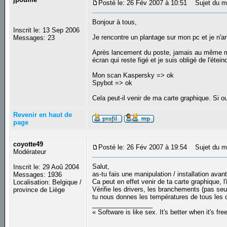
Posté le: 26 Fév 2007 à 10:51
Sujet du me
Bonjour à tous,
Inscrit le: 13 Sep 2006
Je rencontre un plantage sur mon pc et je n'ar
Messages: 23
Après lancement du poste, jamais au même mo
écran qui reste figé et je suis obligé de l'étei
Mon scan Kaspersky => ok
Spybot => ok
Cela peut-il venir de ma carte graphique. Si 
Revenir en haut de
page
coyotte49
Posté le: 26 Fév 2007 à 19:54
Sujet du m
Modérateur
Salut,
Inscrit le: 29 Aoû 2004
as-tu fais une manipulation / installation ava
Messages: 1936
Ca peut en effet venir de ta carte graphique, l
Localisation: Belgique /
Vérifie les drivers, les branchements (pas se
province de Liège
tu nous donnes les températures de tous les
_________________
« Software is like sex. It's better when it's fre