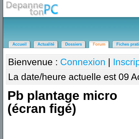
Accueil
Actualité
Dossiers
Forum
Fiches prat
Bienvenue :
Connexion
|
Inscri
La date/heure actuelle est 09 
Pb plantage micro
(écran figé)