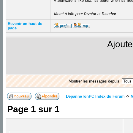
« Software is like sex. It's better when it's fre
Merci à loïc pour l'avatar et l'userbar
Revenir en haut de
page
Ajoute
Montrer les messages depuis:
DepanneTonPC Index du Forum
->
M
Page
1
sur
1