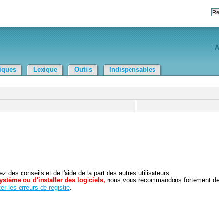
A
tiques
Lexique
Outils
Indispensables
 des conseils et de l'aide de la part des autres utilisateurs
ystème ou d'installer des logiciels,
nous vous recommandons fortement d
er les erreurs de registre
.