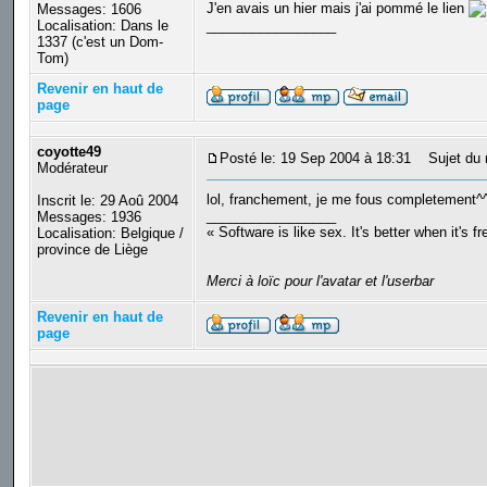
J'en avais un hier mais j'ai pommé le lien
Messages: 1606
Localisation: Dans le
_________________
1337 (c'est un Dom-
Tom)
Revenir en haut de
page
coyotte49
Posté le: 19 Sep 2004 à 18:31
Sujet du 
Modérateur
lol, franchement, je me fous completement^^,
Inscrit le: 29 Aoû 2004
_________________
Messages: 1936
« Software is like sex. It's better when it's f
Localisation: Belgique /
province de Liège
Merci à loïc pour l'avatar et l'userbar
Revenir en haut de
page