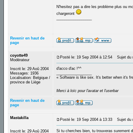
N'hesitez pas a dire les problème plus ou m
chargeront
_________________
Revenir en haut de
page
coyotte49
Posté le: 19 Sep 2004 à 12:54
Sujet du 
Modérateur
d'acco d'ac !^^
Inscrit le: 29 Aoû 2004
_________________
Messages: 1936
« Software is like sex. It's better when it's f
Localisation: Belgique /
province de Liège
Merci à loïc pour l'avatar et l'userbar
Revenir en haut de
page
Mastakilla
Posté le: 19 Sep 2004 à 13:33
Sujet du 
Si tu cherches bien, tu trouveras surement d
Inscrit le: 29 Aoû 2004