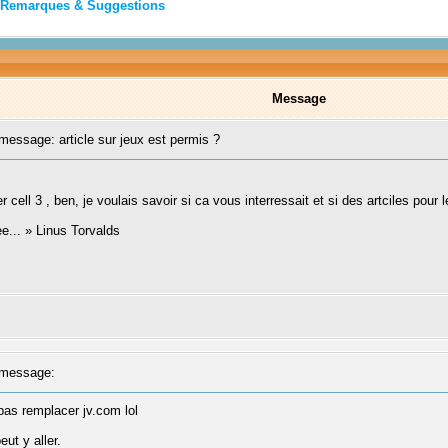
Remarques & Suggestions
Message
essage: article sur jeux est permis ?
nter cell 3 , ben, je voulais savoir si ca vous interressait et si des artciles pour
ree... » Linus Torvalds
message:
pas remplacer jv.com lol
ut y aller.