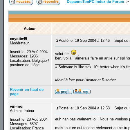
DepanneTonPC Index du Forum
->
Auteur
coyotte49
Posté le: 19 Sep 2004 à 12:46
Sujet du m
Modérateur
Inscrit le: 29 Aoû 2004
salut tlm
,
Messages: 1936
ben, voilà, j'aimerais faire un artile sur spli
Localisation: Belgique /
_________________
province de Liège
« Software is like sex. It's better when it's f
Merci à loïc pour l'avatar et l'userbar
Revenir en haut de
page
vin-moi
Posté le: 19 Sep 2004 à 12:53
Sujet du 
Administrateur
euh nan pas vraiment lol ! Nous ne voulons 
Inscrit le: 28 Aoû 2004
Messages: 6897
mais tout ce qui touche réelement au pc tu pe
Localisation: France