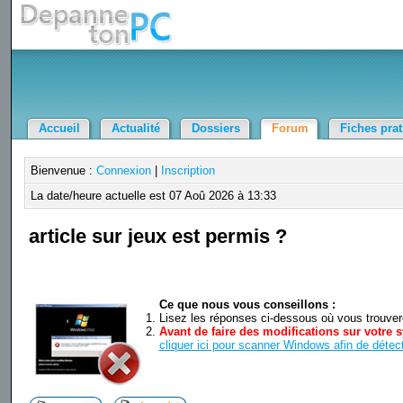
Accueil
Actualité
Dossiers
Forum
Fiches pra
Bienvenue :
Connexion
|
Inscription
La date/heure actuelle est 07 Aoû 2026 à 13:33
article sur jeux est permis ?
Ce que nous vous conseillons :
Lisez les réponses ci-dessous où vous trouverez
Avant de faire des modifications sur votre s
cliquer ici pour scanner Windows afin de détect