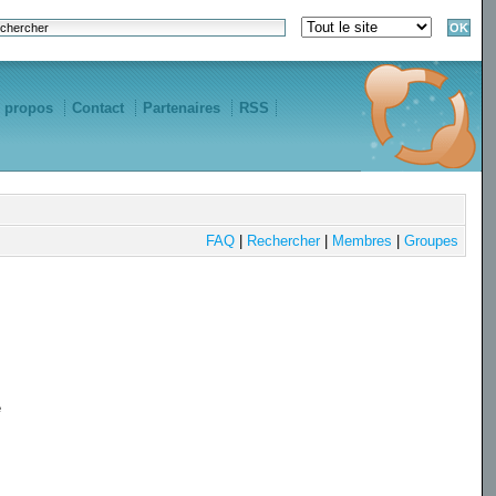
 propos
Contact
Partenaires
RSS
FAQ
|
Rechercher
|
Membres
|
Groupes
e