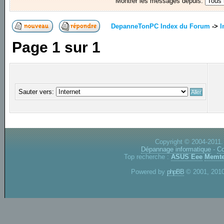
Montrer les messages depuis:
DepanneTonPC Index du Forum
->
I
Page
1
sur
1
Sauter vers:
Copyright © 2004-2011.
Dépannage informatique
-
Co
Top recherche :
ASUS Eee
Memte
Powered by
phpBB
© 2001, 2010