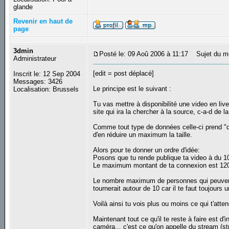
glande
Revenir en haut de
page
3dmin
Posté le: 09 Aoû 2006 à 11:17
Sujet du m
Administrateur
[edit = post déplacé]
Inscrit le: 12 Sep 2004
Messages: 3426
Le principe est le suivant :
Localisation: Brussels
Tu vas mettre à disponibilité une video en liv
site qui ira la chercher à la source, c-a-d de 
Comme tout type de données celle-ci prend "de 
d'en réduire un maximum la taille.
Alors pour te donner un ordre d'idée:
Posons que tu rende publique ta video à du 1
Le maximum montant de ta connexion est 12
Le nombre maximum de personnes qui peuvent r
tournerait autour de 10 car il te faut toujour
Voilà ainsi tu vois plus ou moins ce qui t'atten
Maintenant tout ce qu'il te reste à faire est 
caméra... c'est ce qu'on appelle du stream (st