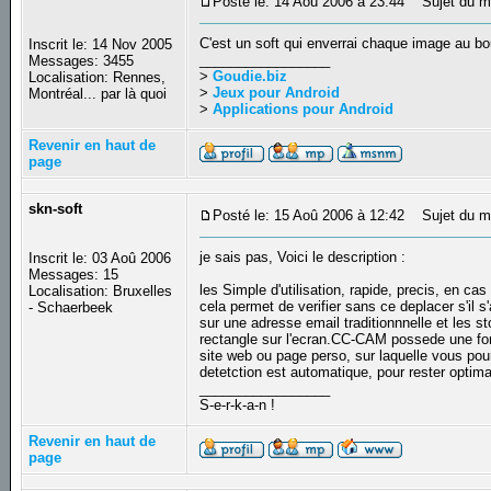
Posté le: 14 Aoû 2006 à 23:44
Sujet du m
C'est un soft qui enverrai chaque image au bo
Inscrit le: 14 Nov 2005
_________________
Messages: 3455
>
Goudie.biz
Localisation: Rennes,
>
Jeux pour Android
Montréal... par là quoi
>
Applications pour Android
Revenir en haut de
page
skn-soft
Posté le: 15 Aoû 2006 à 12:42
Sujet du m
je sais pas, Voici le description :
Inscrit le: 03 Aoû 2006
Messages: 15
les Simple d'utilisation, rapide, precis, en ca
Localisation: Bruxelles
cela permet de verifier sans ce deplacer s'il 
- Schaerbeek
sur une adresse email traditionnnelle et les 
rectangle sur l'ecran.CC-CAM possede une fon
site web ou page perso, sur laquelle vous pou
detetction est automatique, pour rester optim
_________________
S-e-r-k-a-n !
Revenir en haut de
page