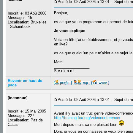
Posté le: 08 Aoû 2006 à 13:01
Sujet du mes
Bonjour,
Inscrit le: 03 Aoû 2006
Messages: 15
es ce que ya un programme qui permet de faire
Localisation: Bruxelles
- Schaerbeek
Je vous explique
Voila en fête j'ai un établissement, et je voudr
en live?
es ce que quelqu'un peut m'aider a se sujet la
Merci
_________________
S-e-r-k-a-n !
Revenir en haut de
page
[inconnue]
Posté le: 08 Aoû 2006 à 13:04
Sujet du m
Inscrit le: 15 Mai 2005
Avant il y avait un truc genre vidéo-conférenc
Messages: 227
http://training.fca.org/videoconference/
Localisation: Pas de
Calais
Mort depuis mais ca me plaisait bien
Donc si vous en connaissez je veux bien aus