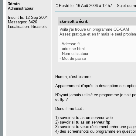
3dmin
Posté le: 16 Aoû 2006 à 12:57
Sujet du me
Administrateur
Inscrit le: 12 Sep 2004
skn-soft a écrit:
Messages: 3426
Localisation: Brussels
Voila j'ai trouvé un programme CC-CAM
Assez pratique et en fr mais le seul problem
- Adresse ft
- adresse html
- Nom utilisateur
- Mot de passe
Humm, c'est bizarre...
Apparemment d'après la description ces option
N'ayant jamais utilisé ce programme je sait 
et ftp ?
Donc il me faut :
1) savoir si tu as un serveur web
2) savoir si tu as un serveur ftp
3) savoir si tu veux réellement créer une page
4) des screenshots du programme en questio
_________________