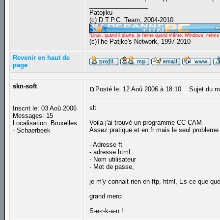
_________________
Patojiku
(c) D.T.P.C. Team, 2004-2010
"Linux, quand il plante, je l'aime quand même, Windows, même qu
(c)The Patjke's Network, 1997-2010
Revenir en haut de
page
skn-soft
Posté le: 12 Aoû 2006 à 18:10
Sujet du me
slt
Inscrit le: 03 Aoû 2006
Messages: 15
Voila j'ai trouvé un programme CC-CAM
Localisation: Bruxelles
Assez pratique et en fr mais le seul probleme 
- Schaerbeek
- Adresse ft
- adresse html
- Nom utilisateur
- Mot de passe,
je m'y connait rien en ftp, html, Es ce que que
grand merci
_________________
S-e-r-k-a-n !