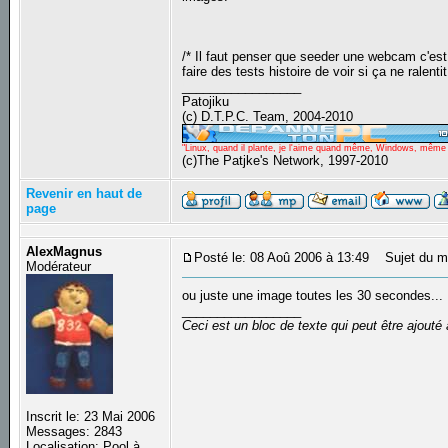
/* Il faut penser que seeder une webcam c'est 
faire des tests histoire de voir si ça ne ralen
_________________
Patojiku
(c) D.T.P.C. Team, 2004-2010
"Linux, quand il plante, je l'aime quand même, Windows, même qu
(c)The Patjke's Network, 1997-2010
Revenir en haut de
page
AlexMagnus
Posté le: 08 Aoû 2006 à 13:49
Sujet du m
Modérateur
ou juste une image toutes les 30 secondes...
_________________
Ceci est un bloc de texte qui peut être ajout
Inscrit le: 23 Mai 2006
Messages: 2843
Localisation: Pool à