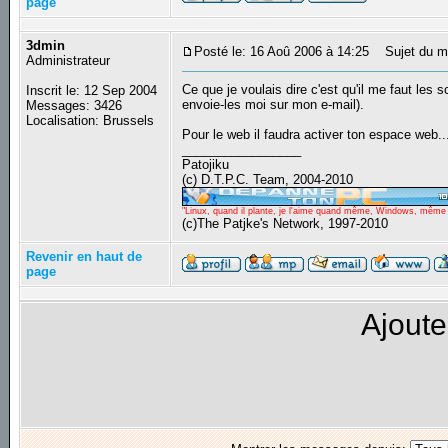
page
3dmin
Posté le: 16 Aoû 2006 à 14:25
Sujet du m
Administrateur
Ce que je voulais dire c'est qu'il me faut les
Inscrit le: 12 Sep 2004
envoie-les moi sur mon e-mail).
Messages: 3426
Localisation: Brussels
Pour le web il faudra activer ton espace web... 
_________________
Patojiku
(c) D.T.P.C. Team, 2004-2010
"Linux, quand il plante, je l'aime quand même, Windows, même qu
(c)The Patjke's Network, 1997-2010
Revenir en haut de
page
Ajoute