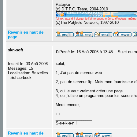
Patojiku
(c) D.T.P.C. Team, 2004-2010
"Linux, quand il plante, je l'aime quand même, Windows, même qu
(c)The Patjke's Network, 1997-2010
Revenir en haut de
page
skn-soft
Posté le: 16 Aoû 2006 à 13:45
Sujet du m
salut,
Inscrit le: 03 Aoû 2006
Messages: 15
1, J'ai pas de serveur web.
Localisation: Bruxelles
- Schaerbeek
2, pas de serveur ftp, Mais mon fournisseur d
3, oui je veut vraiment créer une page.
4, oui j'utlise un programme pour les sceensh
Merci encore,
++
_________________
S-e-r-k-a-n !
Revenir en haut de