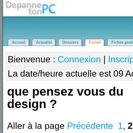
Accueil
Actualité
Dossiers
Forum
Fiches prat
Bienvenue :
Connexion
|
Inscri
La date/heure actuelle est 09 
que pensez vous du
design ?
Aller à la page
Précédente
1
,
2