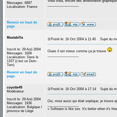
Voila voila, encore des amélioration graphiq
Messages: 6897
_________________
Localisation: France
Revenir en haut de
page
Mastakilla
Posté le: 16 Oct 2004 à 11:45
Sujet du m
Inscrit le: 29 Aoû 2004
Ouais il est mieux comme ça je trouve
Messages: 1606
_________________
Localisation: Dans le
1337 (c'est un Dom-
Tom)
Revenir en haut de
page
coyotte49
Posté le: 16 Oct 2004 à 17:14
Sujet du m
Modérateur
Inscrit le: 29 Aoû 2004
Oui, moui aussi qui était septique, je trou
Messages: 1936
_________________
Localisation: Belgique /
« Software is like sex. It's better when it's fre
province de Liège