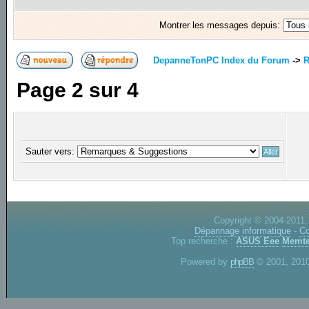
Montrer les messages depuis:
DepanneTonPC Index du Forum
->
R
Page
2
sur
4
Sauter vers:
Copyright © 2004-2011.
Dépannage informatique
-
Co
Top recherche :
ASUS Eee
Memte
Powered by
phpBB
© 2001, 2010