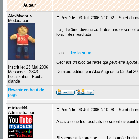
Auteur
AlexMagnus
Posté le: 03 Juil 2006 à 10:02
Sujet du mes
Modérateur
Le , diplôme devenu au fil des ans essentiel
lors... des résultats !
L'an...
Lire la suite
_________________
Ceci est un bloc de texte qui peut être ajout
Inscrit le: 23 Mai 2006
Dernière édition par AlexMagnus le 03 Juil 200
Messages: 2843
Localisation: Pool à
glande
Revenir en haut de
page
mickael44
Posté le: 03 Juil 2006 à 10:08
Sujet du m
Administrateur
A savoir que les résultats ne seront disponible
Bizarement, je stresse ...... La journée la pl