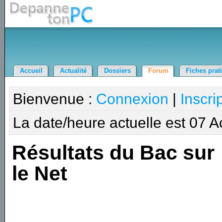
Accueil
Actualité
Dossiers
Forum
Fiches prat
Bienvenue :
Connexion
|
Inscri
La date/heure actuelle est 07 
Résultats du Bac sur
le Net