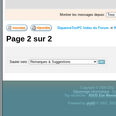
Montrer les messages depuis:
DepanneTonPC Index du Forum
->
R
Page
2
sur
2
Sauter vers:
Copyright © 2004-2011.
Dépannage informatique
-
Co
Top recherche :
ASUS Eee
Memte
Powered by
phpBB
© 2001, 2010