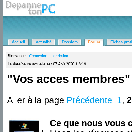
Accueil
Actualité
Dossiers
Forum
Fiches prat
Bienvenue :
Connexion
|
Inscription
La date/heure actuelle est 07 Aoû 2026 à 8:19
"Vos acces membres"
Aller à la page
Précédente
1
,
2
Ce que nous vous c