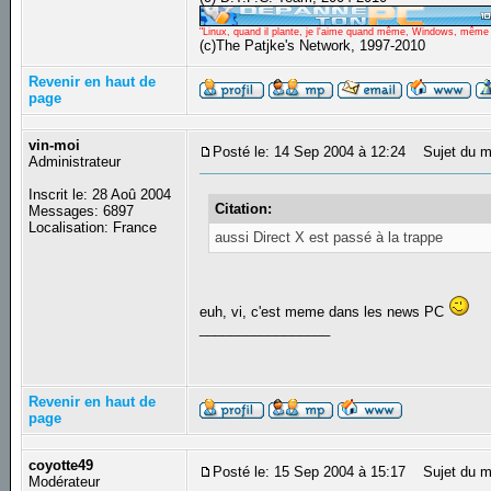
"Linux, quand il plante, je l'aime quand même, Windows, même qu
(c)The Patjke's Network, 1997-2010
Revenir en haut de
page
vin-moi
Posté le: 14 Sep 2004 à 12:24
Sujet du m
Administrateur
Inscrit le: 28 Aoû 2004
Citation:
Messages: 6897
Localisation: France
aussi Direct X est passé à la trappe
euh, vi, c'est meme dans les news PC
_________________
Revenir en haut de
page
coyotte49
Posté le: 15 Sep 2004 à 15:17
Sujet du m
Modérateur