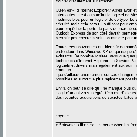
trouver gratuitement sur Internet.
Qu'en est-il d'Internet Explorer? Après avoir 
internautes, il est aujourd'hui le logiciel de 
inadmissibles pour un logiciel de ce type. L
sécurité mais cela sera-t-il suffisant pour em
pour empêcher la perte de parts de marché sur
Outlook Express de son côté devrait permettre 
bien sûr pas encore la solution miracle pour
Toutes ces nouveautés ont bien sûr demandées
profondeur dans Windows XP ce qui risque d'av
existants. De nombreux sites webs quelques p
techniques d'Internet Explorer. Le Service Pa
logiciels et drivers mais également aux admini
commun
ique d'ailleurs énormément sur ces changement
possibles et surtout le plus rapidement possib
Enfin, on peut se dire qu'il ne manque plus qu
s'agit d'un antivirus intégré. Cela est d'aille
des récentes acquisitions de sociétés faites p
coyotte
_________________
« Software is like sex. It's better when it's fre