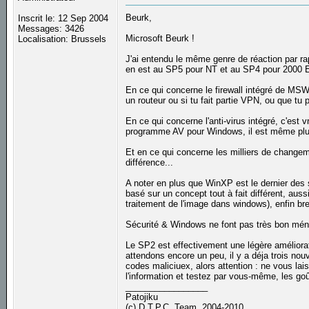
Beurk,
Inscrit le: 12 Sep 2004
Messages: 3426
Microsoft Beurk !
Localisation: Brussels
J'ai entendu le même genre de réaction par ra
en est au SP5 pour NT et au SP4 pour 2000 ET 
En ce qui concerne le firewall intégré de MSWX
un routeur ou si tu fait partie VPN, ou que tu pa
En ce qui concerne l'anti-virus intégré, c'est
programme AV pour Windows, il est même plus
Et en ce qui concerne les milliers de changem
différence...
A noter en plus que WinXP est le dernier des 
basé sur un concept tout à fait différent, aus
traitement de l'image dans windows), enfin bre
Sécurité & Windows ne font pas très bon mén
Le SP2 est effectivement une légère améliora
attendons encore un peu, il y a déja trois nou
codes maliciuex, alors attention : ne vous lai
l'information et testez par vous-même, les goût
_________________
Patojiku
(c) D.T.P.C. Team, 2004-2010