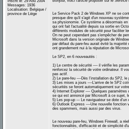
Bonjour, voici l'article proposer sur le Service
Inscrit le: 29 Aoû 2004
Messages: 1936
Localisation: Belgique /
Le Service Pack 2 de Windows XP ne se cont
province de Liège
presque dire qu'il s'agit d'un nouveau systèm
sa physionomie. Ce système a désormais en eff
qui ont fait l'actualité depuis sa sortie en Oct
différents modules de sécurité pour faciliter leu
On ne peut cependant pas s'empêcher de pense
Microsoft dans la version originale de Window
par défaut du pare-feu aurait évité la major
ont grandement nui à la réputation de Microsoft
Le SP2, en 6 nouveautés :
1) Le centre de sécurité ---- il vérifie les par
renforcez la sécurité de votre ordinateur. Il v
pas actif.
2) Le pare-feu ----Dès l’installation du SP2, l
3) Les mises a jours ----L’arrive de le SP2 c
sécurités se feront automatiquement sur votr
4) Internet Explorer ---- Quelques paramètres
se qui est annoncé par Microsoft à ce sujet,
5) Les pop-up --- Le naviguateur se dote d’un o
6) Outlook Express ----Une nouvelle fonction 
des spammers, mais aussi par des virus.
Le nouveau pare-feu, Windows Firewall, a rée
fonctionnalités, d'efficacité et de simplicité d