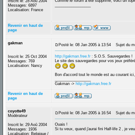
Comme le forum a été supprimé, voici un topic
Inscrit le: 28 Aoû 2004
_________________
Messages: 6897
Localisation: France
Revenir en haut de
page
gakman
Posté le: 08 Jan 2005 à 13:54
Sujet du m
http://gakman.free.fr
: S.O.S. Sauvegardes !
Inscrit le: 25 Oct 2004
Le site des sauvegardes pour vos jeux préféré
Messages: 769
Localisation: Nancy
Bon d'accord tout le monde est au courant ici,
_________________
Gakman ->
http://gakman.free.fr
Revenir en haut de
page
coyotte49
Posté le: 08 Jan 2005 à 16:54
Sujet du m
Modérateur
Ouais !
Inscrit le: 29 Aoû 2004
Si tu veux, quand j'aurai fini Half-life 2 , je
Messages: 1936
_________________
Localisation: Belgique /