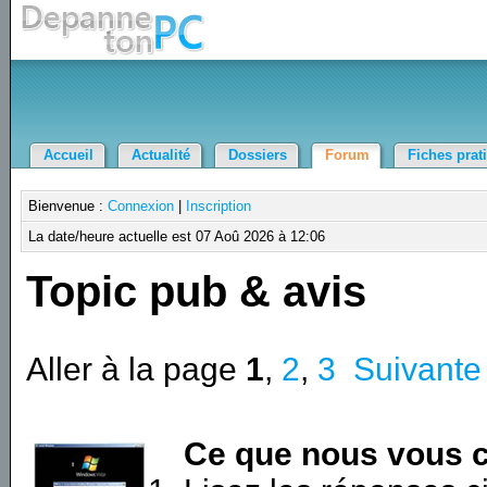
Accueil
Actualité
Dossiers
Forum
Fiches prat
Bienvenue :
Connexion
|
Inscription
La date/heure actuelle est 07 Aoû 2026 à 12:06
Topic pub & avis
Aller à la page
1
,
2
,
3
Suivante
Ce que nous vous c