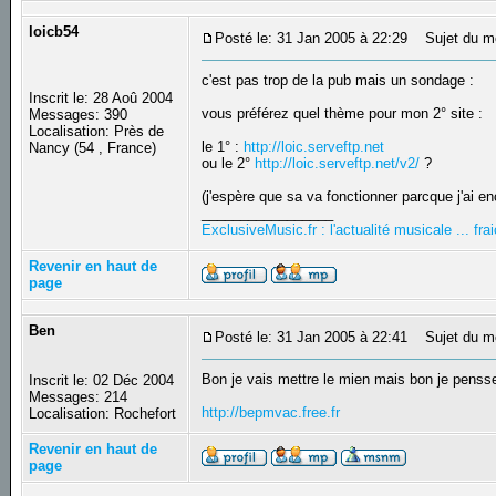
loicb54
Posté le: 31 Jan 2005 à 22:29
Sujet du m
c'est pas trop de la pub mais un sondage :
Inscrit le: 28 Aoû 2004
vous préférez quel thème pour mon 2° site :
Messages: 390
Localisation: Près de
le 1° :
http://loic.serveftp.net
Nancy (54 , France)
ou le 2°
http://loic.serveftp.net/v2/
?
(j'espère que sa va fonctionner parcque j'ai en
_________________
ExclusiveMusic.fr : l'actualité musicale ... f
Revenir en haut de
page
Ben
Posté le: 31 Jan 2005 à 22:41
Sujet du m
Bon je vais mettre le mien mais bon je penss
Inscrit le: 02 Déc 2004
Messages: 214
http://bepmvac.free.fr
Localisation: Rochefort
Revenir en haut de
page