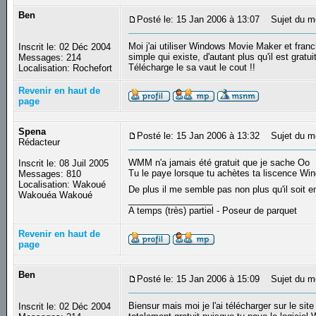
Ben
Posté le: 15 Jan 2006 à 13:07
Sujet du m
Moi j'ai utiliser Windows Movie Maker et franch
Inscrit le: 02 Déc 2004
simple qui existe, d'autant plus qu'il est gratuit
Messages: 214
Télécharge le sa vaut le cout !!
Localisation: Rochefort
Revenir en haut de
page
Spena
Posté le: 15 Jan 2006 à 13:32
Sujet du m
Rédacteur
WMM n'a jamais été gratuit que je sache Oo
Inscrit le: 08 Juil 2005
Tu le paye lorsque tu achètes ta liscence Wi
Messages: 810
Localisation: Wakoué
De plus il me semble pas non plus qu'il soit 
Wakouéa Wakoué
_________________
A temps (très) partiel - Poseur de parquet
Revenir en haut de
page
Ben
Posté le: 15 Jan 2006 à 15:09
Sujet du m
Biensur mais moi je l'ai télécharger sur le sit
Inscrit le: 02 Déc 2004