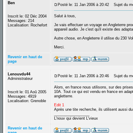
Ben
Posté le: 11 Jan 2006 à 20:42
Sujet du mes
Salut à tous,
Inscrit le: 02 Déc 2004
Messages: 214
Je vais effectuer un voyage en Angleterre pr
Localisation: Rochefort
appareil audio. Je c'est qu'il existe des adapta
Autre chose, en Angleterre il utilise du 230 V
Merci.
Revenir en haut de
page
Lenouvdu44
Posté le: 11 Jan 2006 à 20:46
Sujet du m
Administrateur
Alors, en france nous utilisons, sur des pri
10A. Tout ce qui est vendu en france en adapta
Inscrit le: 01 Aoû 2005
angletterre.
Messages: 4919
Localisation: Grenoble
Edit 1
Après une tite recherche, ils utilisent aussi
_________________
L'nouv qui devient L'vieux
Revenir en haut de
page