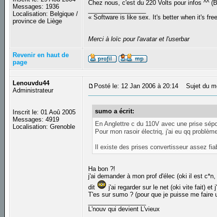
Chez nous, c'est du 220 Volts pour infos ^^ 
Messages: 1936
_________________
Localisation: Belgique /
« Software is like sex. It's better when it's fre
province de Liège
Merci à loïc pour l'avatar et l'userbar
Revenir en haut de
page
Lenouvdu44
Posté le: 12 Jan 2006 à 20:14
Sujet du m
Administrateur
sumo a écrit:
Inscrit le: 01 Aoû 2005
Messages: 4919
En Anglettre c du 110V avec une prise sépci
Localisation: Grenoble
Pour mon rasoir électriq, j'ai eu qq problème
Il existe des prises convertisseur assez fiab
Ha bon ?!
j'ai demander à mon prof d'élec (oki il est c*n,
dit
j'ai regarder sur le net (oki vite fait) et 
T'es sur sumo ? (pour que je puisse me faire u
_________________
L'nouv qui devient L'vieux