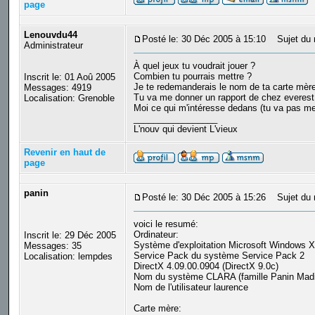
page
Lenouvdu44
Posté le: 30 Déc 2005 à 15:10
Sujet du 
Administrateur
À quel jeux tu voudrait jouer ?
Combien tu pourrais mettre ?
Inscrit le: 01 Aoû 2005
Je te redemanderais le nom de ta carte mère,
Messages: 4919
Tu va me donner un rapport de chez everest. b
Localisation: Grenoble
Moi ce qui m'intéresse dedans (tu va pas me co
_________________
L'nouv qui devient L'vieux
Revenir en haut de
page
panin
Posté le: 30 Déc 2005 à 15:26
Sujet du 
voici le resumé:
Ordinateur:
Inscrit le: 29 Déc 2005
Système d'exploitation Microsoft Windows 
Messages: 35
Service Pack du système Service Pack 2
Localisation: lempdes
DirectX 4.09.00.0904 (DirectX 9.0c)
Nom du système CLARA (famille Panin Madi
Nom de l'utilisateur laurence
Carte mère: