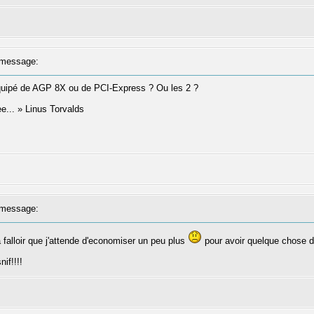
message:
équipé de AGP 8X ou de PCI-Express ? Ou les 2 ?
ree... » Linus Torvalds
message:
falloir que j'attende d'economiser un peu plus
pour avoir quelque chose d
nif!!!!