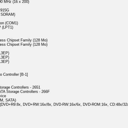
00 MHz (16 x 200)
 i915G
2 SDRAM)
ion (COM1)
P (LPT1)
ess Chipset Family (128 Mo)
ess Chipset Family (128 Mo)
L3EP)
L3EP)
L3EP)
 Controller [B-1]
orage Controllers - 2651
TA Storage Controllers - 266F
vice
PM, SATA)
A (DVD+R9:8x, DVD+RW:16x/8x, DVD-RW:16x/6x, DVD-ROM:16x, CD:48x/