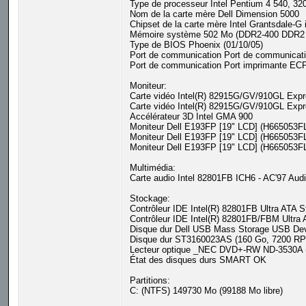
Type de processeur Intel Pentium 4 540, 32
Nom de la carte mère Dell Dimension 5000
Chipset de la carte mère Intel Grantsdale-G
Mémoire système 502 Mo (DDR2-400 DDR
Type de BIOS Phoenix (01/10/05)
Port de communication Port de communicat
Port de communication Port imprimante EC
Moniteur:
Carte vidéo Intel(R) 82915G/GV/910GL Expr
Carte vidéo Intel(R) 82915G/GV/910GL Expr
Accélérateur 3D Intel GMA 900
Moniteur Dell E193FP [19" LCD] (H665053F
Moniteur Dell E193FP [19" LCD] (H665053F
Moniteur Dell E193FP [19" LCD] (H665053F
Multimédia:
Carte audio Intel 82801FB ICH6 - AC'97 Audio
Stockage:
Contrôleur IDE Intel(R) 82801FB Ultra ATA St
Contrôleur IDE Intel(R) 82801FB/FBM Ultra A
Disque dur Dell USB Mass Storage USB De
Disque dur ST3160023AS (160 Go, 7200 R
Lecteur optique _NEC DVD+-RW ND-3530
État des disques durs SMART OK
Partitions:
C: (NTFS) 149730 Mo (99188 Mo libre)