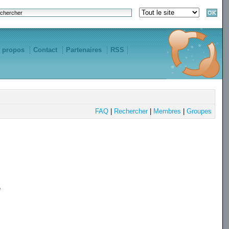
 propos
Contact
Partenaires
RSS
FAQ
|
Rechercher
|
Membres
|
Groupes
e