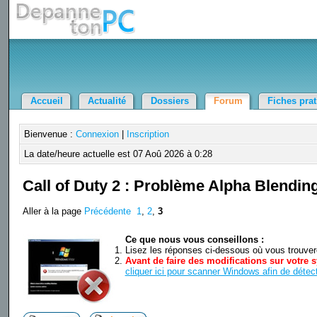
Accueil
Actualité
Dossiers
Forum
Fiches pra
Bienvenue :
Connexion
|
Inscription
La date/heure actuelle est 07 Aoû 2026 à 0:28
Call of Duty 2 : Problème Alpha Blending
Aller à la page
Précédente
1
,
2
,
3
Ce que nous vous conseillons :
Lisez les réponses ci-dessous où vous trouverez
Avant de faire des modifications sur votre s
cliquer ici pour scanner Windows afin de détect