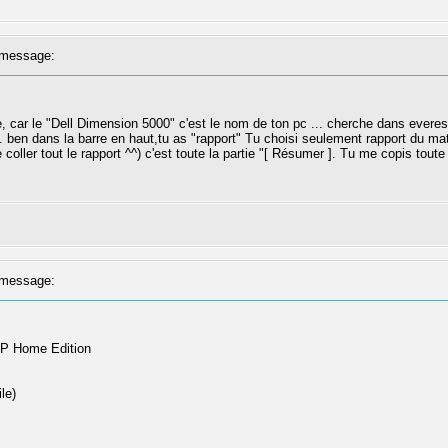
message:
 car le "Dell Dimension 5000" c'est le nom de ton pc ... cherche dans everes
en dans la barre en haut,tu as "rapport" Tu choisi seulement rapport du matéri
ller tout le rapport ^^) c'est toute la partie "[ Résumer ]. Tu me copis toute c
message:
XP Home Edition
le)