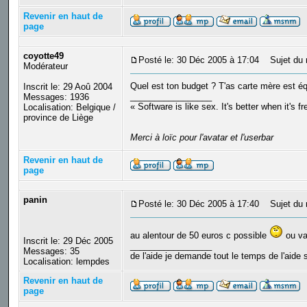
Revenir en haut de
page
coyotte49
Posté le: 30 Déc 2005 à 17:04
Sujet du 
Modérateur
Quel est ton budget ? T'as carte mère est 
Inscrit le: 29 Aoû 2004
_________________
Messages: 1936
« Software is like sex. It's better when it's f
Localisation: Belgique /
province de Liège
Merci à loïc pour l'avatar et l'userbar
Revenir en haut de
page
panin
Posté le: 30 Déc 2005 à 17:40
Sujet du 
au alentour de 50 euros c possible
ou va 
Inscrit le: 29 Déc 2005
_________________
Messages: 35
de l'aide je demande tout le temps de l'aide s
Localisation: lempdes
Revenir en haut de
page