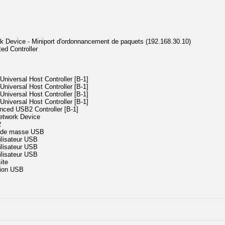
Device - Miniport d'ordonnancement de paquets (192.168.30.10)
ed Controller
niversal Host Controller [B-1]
niversal Host Controller [B-1]
niversal Host Controller [B-1]
niversal Host Controller [B-1]
nced USB2 Controller [B-1]
etwork Device
2
e de masse USB
ilisateur USB
ilisateur USB
ilisateur USB
ite
sion USB