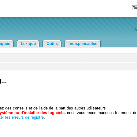
A
tiques
Lexique
Outils
Indispensables
...
 des conseils et de l'aide de la part des autres utilisateurs
ystème ou d'installer des logiciels,
nous vous recommandons fortement d
er les erreurs de registre
.