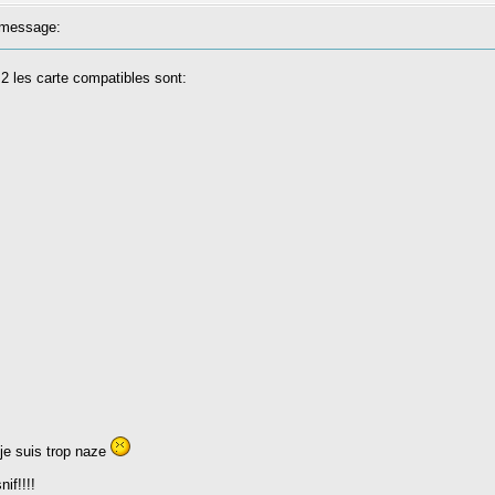
message:
 2 les carte compatibles sont:
je suis trop naze
nif!!!!