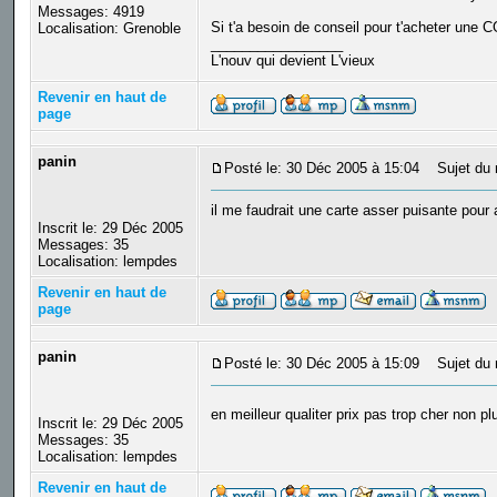
Messages: 4919
Si t'a besoin de conseil pour t'acheter une CG
Localisation: Grenoble
_________________
L'nouv qui devient L'vieux
Revenir en haut de
page
panin
Posté le: 30 Déc 2005 à 15:04
Sujet du 
il me faudrait une carte asser puisante pou
Inscrit le: 29 Déc 2005
Messages: 35
Localisation: lempdes
Revenir en haut de
page
panin
Posté le: 30 Déc 2005 à 15:09
Sujet du 
en meilleur qualiter prix pas trop cher non p
Inscrit le: 29 Déc 2005
Messages: 35
Localisation: lempdes
Revenir en haut de