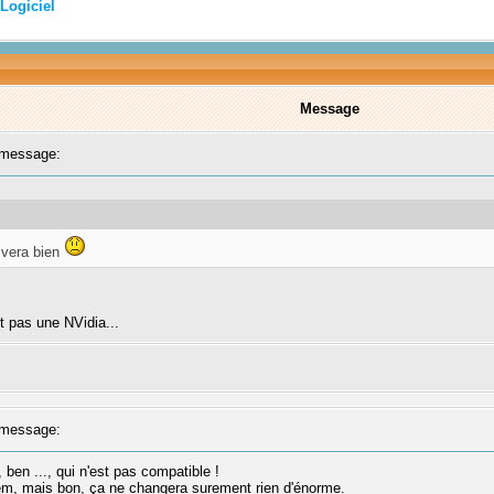
Logiciel
Message
message:
n vera bien
st pas une NVidia...
message:
, ben ..., qui n'est pas compatible !
tem, mais bon, ça ne changera surement rien d'énorme.