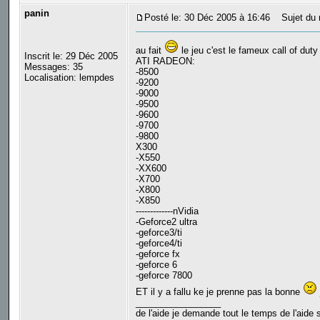
panin
Posté le: 30 Déc 2005 à 16:46
Sujet du 
au fait
le jeu c'est le fameux call of duty
Inscrit le: 29 Déc 2005
ATI RADEON:
Messages: 35
-8500
Localisation: lempdes
-9200
-9000
-9500
-9600
-9700
-9800
X300
-X550
-XX600
-X700
-X800
-X850
-------------nVidia
-Geforce2 ultra
-geforce3/ti
-geforce4/ti
-geforce fx
-geforce 6
-geforce 7800
ET il y a fallu ke je prenne pas la bonne
_________________
de l'aide je demande tout le temps de l'aide s